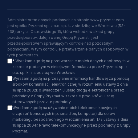
Administratorem danych podanych na stronie www.pryzmat.com
jest spółka Pryzmat sp. z o.o. sp. k. z siedzibą we Wrocławiu (53-
238) przy ul. Ostrowskiego 15, która wchodzi w skład grupy
przedsiębiorstw, dalej zwanej Grupą Pryzmat i jest
przedsiębiorstwem sprawującym kontrolę nad pozostałymi
podmiotami, w tym kontroluje przetwarzanie danych osobowych w
tych podmiotach.
*
Wyrażam zgodę na przetwarzanie moich danych osobowych w
zakresie podanym w niniejszym formularzu przez Pryzmat sp. z
o.o. sp. k. z siedzibą we Wrocławiu.
Wyrażam zgodę na przesyłanie informacji handlowej za pomocą
środków komunikacji elektronicznej w rozumieniu ustawy z dnia
18 lipca 2002r. o świadczeniu usług drogą elektroniczną przez
podmioty z Grupy Pryzmat w zakresie produktów i usług
oferowanych przez te podmioty.
Wyrażam zgodę na używanie moich telekomunikacyjnych
urządzeń końcowych (np. smartfon, komputer) dla celów
marketingu bezpośredniego w rozumieniu art. 172 ustawy z dnia
16 lipca 2004r. Prawo telekomunikacyjne przez podmioty z Grupy
Pryzmat.