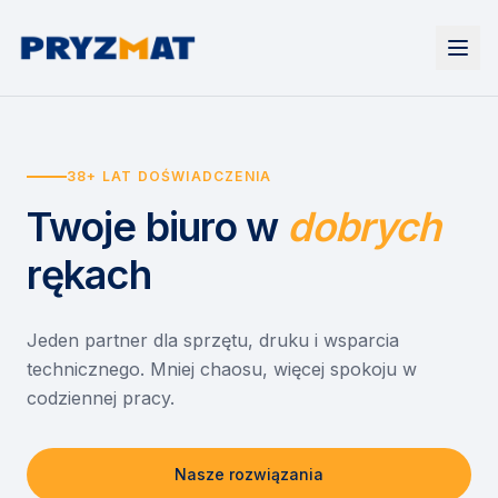
Strona główna
Tonery i tusze
38+ LAT DOŚWIADCZENIA
Urządzenia
Wynajem
Drukarki i urządzenia wielofunkcyjne
Twoje biuro
w
dobrych
EZD RP
Etykiety i identyfikacja
Wynajem drukarek
Misja szkoła
Skanery i obieg dokumentów
Wynajem urządzeń biurowych
rękach
Monitory interaktywne
Asystent druku
Serwis
Niszczarki dokumentów
Sklep
O nas
Jeden partner dla sprzętu, druku i wsparcia
technicznego. Mniej chaosu, więcej spokoju w
Kontakt
PL
/
EN
codziennej pracy.
Nasze rozwiązania