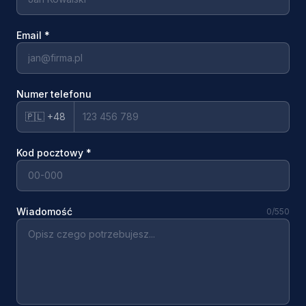
Email
*
Numer telefonu
🇵🇱 +48
Kod pocztowy
*
Wiadomość
0
/550