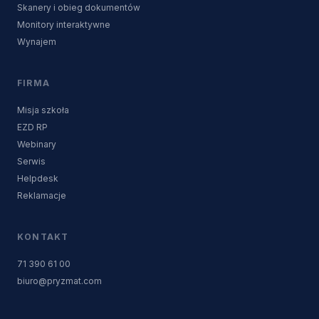
Skanery i obieg dokumentów
Monitory interaktywne
Wynajem
FIRMA
Misja szkoła
EZD RP
Webinary
Serwis
Helpdesk
Reklamacje
KONTAKT
71 390 61 00
biuro@pryzmat.com