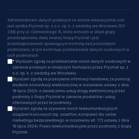
Administratorem danych podanych na stronie www.pryzmat.com
jest spółka Pryzmat sp. z o.o. sp. k. z siedzibą we Wrocławiu (53-
238) przy ul. Ostrowskiego 15, która wchodzi w skład grupy
przedsiębiorstw, dalej zwanej Grupą Pryzmat i jest
przedsiębiorstwem sprawującym kontrolę nad pozostałymi
podmiotami, w tym kontroluje przetwarzanie danych osobowych w
tych podmiotach.
*
Wyrażam zgodę na przetwarzanie moich danych osobowych w
zakresie podanym w niniejszym formularzu przez Pryzmat sp. z
o.o. sp. k. z siedzibą we Wrocławiu.
Wyrażam zgodę na przesyłanie informacji handlowej za pomocą
środków komunikacji elektronicznej w rozumieniu ustawy z dnia
18 lipca 2002r. o świadczeniu usług drogą elektroniczną przez
podmioty z Grupy Pryzmat w zakresie produktów i usług
oferowanych przez te podmioty.
Wyrażam zgodę na używanie moich telekomunikacyjnych
urządzeń końcowych (np. smartfon, komputer) dla celów
marketingu bezpośredniego w rozumieniu art. 172 ustawy z dnia
16 lipca 2004r. Prawo telekomunikacyjne przez podmioty z Grupy
Pryzmat.