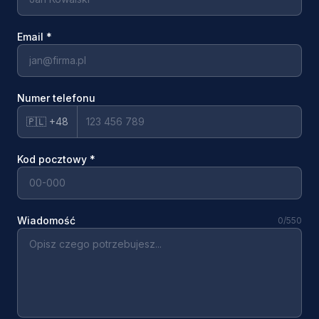
Email
*
Numer telefonu
🇵🇱 +48
Kod pocztowy
*
Wiadomość
0
/550