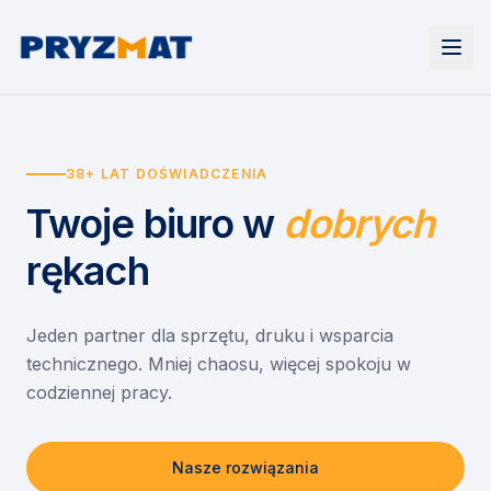
Strona główna
Tonery i tusze
38+ LAT DOŚWIADCZENIA
Urządzenia
Wynajem
Drukarki i urządzenia wielofunkcyjne
Twoje biuro
w
dobrych
EZD RP
Etykiety i identyfikacja
Wynajem drukarek
Misja szkoła
Skanery i obieg dokumentów
Wynajem urządzeń biurowych
rękach
Monitory interaktywne
Asystent druku
Serwis
Niszczarki dokumentów
Sklep
O nas
Jeden partner dla sprzętu, druku i wsparcia
technicznego. Mniej chaosu, więcej spokoju w
Kontakt
PL
/
EN
codziennej pracy.
Nasze rozwiązania