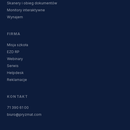
Skanery i obieg dokumentów
Monitory interaktywne
Wynajem
FIRMA
Misja szkoła
EZD RP
Webinary
Serwis
Helpdesk
Reklamacje
KONTAKT
71 390 61 00
biuro@pryzmat.com