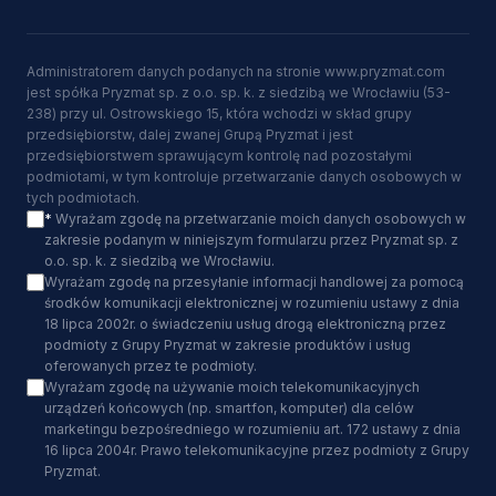
Administratorem danych podanych na stronie www.pryzmat.com
jest spółka Pryzmat sp. z o.o. sp. k. z siedzibą we Wrocławiu (53-
238) przy ul. Ostrowskiego 15, która wchodzi w skład grupy
przedsiębiorstw, dalej zwanej Grupą Pryzmat i jest
przedsiębiorstwem sprawującym kontrolę nad pozostałymi
podmiotami, w tym kontroluje przetwarzanie danych osobowych w
tych podmiotach.
*
Wyrażam zgodę na przetwarzanie moich danych osobowych w
zakresie podanym w niniejszym formularzu przez Pryzmat sp. z
o.o. sp. k. z siedzibą we Wrocławiu.
Wyrażam zgodę na przesyłanie informacji handlowej za pomocą
środków komunikacji elektronicznej w rozumieniu ustawy z dnia
18 lipca 2002r. o świadczeniu usług drogą elektroniczną przez
podmioty z Grupy Pryzmat w zakresie produktów i usług
oferowanych przez te podmioty.
Wyrażam zgodę na używanie moich telekomunikacyjnych
urządzeń końcowych (np. smartfon, komputer) dla celów
marketingu bezpośredniego w rozumieniu art. 172 ustawy z dnia
16 lipca 2004r. Prawo telekomunikacyjne przez podmioty z Grupy
Pryzmat.