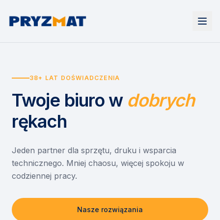
Strona główna
Tonery i tusze
38+ LAT DOŚWIADCZENIA
Urządzenia
Wynajem
Drukarki i urządzenia wielofunkcyjne
Twoje biuro
w
dobrych
EZD RP
Etykiety i identyfikacja
Wynajem drukarek
Misja szkoła
Skanery i obieg dokumentów
Wynajem urządzeń biurowych
rękach
Monitory interaktywne
Asystent druku
Serwis
Niszczarki dokumentów
Sklep
O nas
Jeden partner dla sprzętu, druku i wsparcia
technicznego. Mniej chaosu, więcej spokoju w
Kontakt
PL
/
EN
codziennej pracy.
Nasze rozwiązania