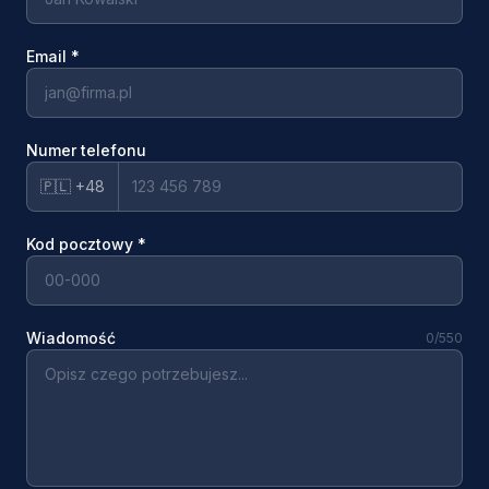
Email
*
Numer telefonu
🇵🇱 +48
Kod pocztowy
*
Wiadomość
0
/550