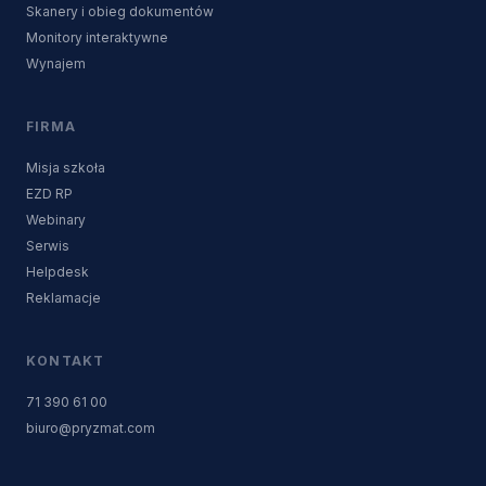
Skanery i obieg dokumentów
Monitory interaktywne
Wynajem
FIRMA
Misja szkoła
EZD RP
Webinary
Serwis
Helpdesk
Reklamacje
KONTAKT
71 390 61 00
biuro@pryzmat.com