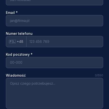
Email
*
Numer telefonu
🇵🇱 +48
Kod pocztowy
*
Wiadomość
0
/550