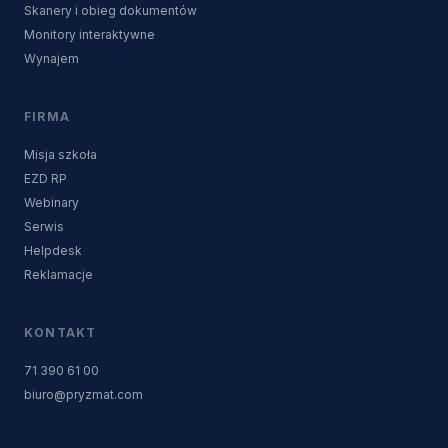
Skanery i obieg dokumentów
Monitory interaktywne
Wynajem
FIRMA
Misja szkoła
EZD RP
Webinary
Serwis
Helpdesk
Reklamacje
KONTAKT
71 390 61 00
biuro@pryzmat.com