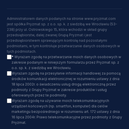
Administratorem danych podanych na stronie www.pryzmat.com
jest spółka Pryzmat sp. z o.o. sp. k. z siedzibą we Wrocławiu (53-
238) przy ul. Ostrowskiego 15, która wchodzi w skład grupy
przedsiębiorstw, dalej zwanej Grupą Pryzmat i jest
przedsiębiorstwem sprawującym kontrolę nad pozostałymi
podmiotami, w tym kontroluje przetwarzanie danych osobowych w
tych podmiotach.
*
Wyrażam zgodę na przetwarzanie moich danych osobowych w
zakresie podanym w niniejszym formularzu przez Pryzmat sp. z
o.o. sp. k. z siedzibą we Wrocławiu.
Wyrażam zgodę na przesyłanie informacji handlowej za pomocą
środków komunikacji elektronicznej w rozumieniu ustawy z dnia
18 lipca 2002r. o świadczeniu usług drogą elektroniczną przez
podmioty z Grupy Pryzmat w zakresie produktów i usług
oferowanych przez te podmioty.
Wyrażam zgodę na używanie moich telekomunikacyjnych
urządzeń końcowych (np. smartfon, komputer) dla celów
marketingu bezpośredniego w rozumieniu art. 172 ustawy z dnia
16 lipca 2004r. Prawo telekomunikacyjne przez podmioty z Grupy
Pryzmat.