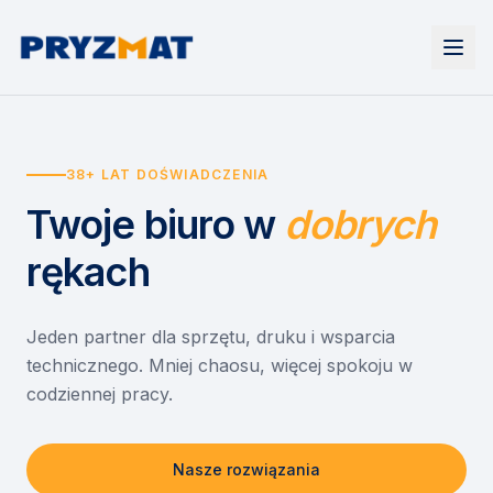
Strona główna
Tonery i tusze
38+ LAT DOŚWIADCZENIA
Urządzenia
Wynajem
Drukarki i urządzenia wielofunkcyjne
Twoje biuro
w
dobrych
EZD RP
Etykiety i identyfikacja
Wynajem drukarek
Misja szkoła
Skanery i obieg dokumentów
Wynajem urządzeń biurowych
rękach
Monitory interaktywne
Asystent druku
Serwis
Niszczarki dokumentów
Sklep
O nas
Jeden partner dla sprzętu, druku i wsparcia
technicznego. Mniej chaosu, więcej spokoju w
Kontakt
PL
/
EN
codziennej pracy.
Nasze rozwiązania