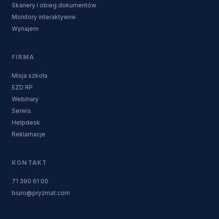
Skanery i obieg dokumentów
Monitory interaktywne
Wynajem
FIRMA
Misja szkoła
EZD RP
Webinary
Serwis
Helpdesk
Reklamacje
KONTAKT
71 390 61 00
biuro@pryzmat.com