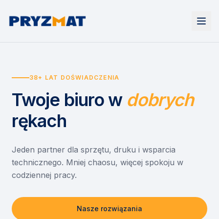
Strona główna
Tonery i tusze
38+ LAT DOŚWIADCZENIA
Urządzenia
Wynajem
Drukarki i urządzenia wielofunkcyjne
Twoje biuro
w
dobrych
EZD RP
Etykiety i identyfikacja
Wynajem drukarek
Misja szkoła
Skanery i obieg dokumentów
Wynajem urządzeń biurowych
rękach
Monitory interaktywne
Asystent druku
Serwis
Niszczarki dokumentów
Sklep
O nas
Jeden partner dla sprzętu, druku i wsparcia
technicznego. Mniej chaosu, więcej spokoju w
Kontakt
PL
/
EN
codziennej pracy.
Nasze rozwiązania