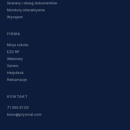
Skanery i obieg dokumentów
Monitory interaktywne
Wynajem
FIRMA
Misja szkoła
EZD RP
Webinary
Serwis
Helpdesk
Reklamacje
KONTAKT
71 390 61 00
biuro@pryzmat.com