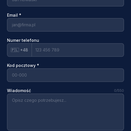
Email
*
Numer telefonu
🇵🇱 +48
Kod pocztowy
*
Wiadomość
0
/550