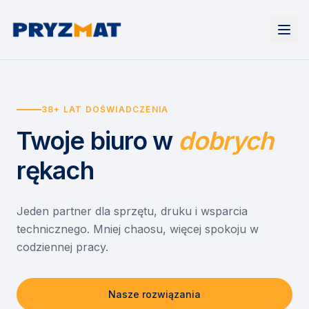
Strona główna
Tonery i tusze
38+ LAT DOŚWIADCZENIA
Urządzenia
Wynajem
Drukarki i urządzenia wielofunkcyjne
Twoje biuro
w
dobrych
EZD RP
Etykiety i identyfikacja
Wynajem drukarek
Misja szkoła
Skanery i obieg dokumentów
Wynajem urządzeń biurowych
rękach
Monitory interaktywne
Asystent druku
Serwis
Niszczarki dokumentów
Sklep
O nas
Jeden partner dla sprzętu, druku i wsparcia
technicznego. Mniej chaosu, więcej spokoju w
Kontakt
PL
/
EN
codziennej pracy.
Nasze rozwiązania