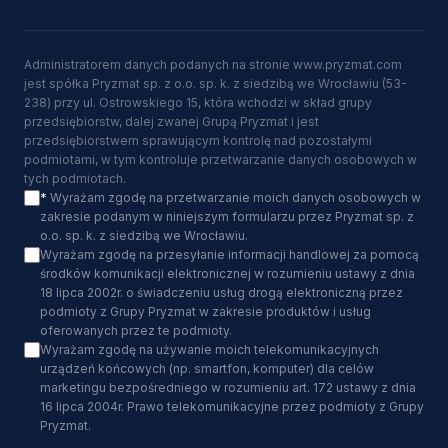
Administratorem danych podanych na stronie www.pryzmat.com
jest spółka Pryzmat sp. z o.o. sp. k. z siedzibą we Wrocławiu (53-
238) przy ul. Ostrowskiego 15, która wchodzi w skład grupy
przedsiębiorstw, dalej zwanej Grupą Pryzmat i jest
przedsiębiorstwem sprawującym kontrolę nad pozostałymi
podmiotami, w tym kontroluje przetwarzanie danych osobowych w
tych podmiotach.
*
Wyrażam zgodę na przetwarzanie moich danych osobowych w
zakresie podanym w niniejszym formularzu przez Pryzmat sp. z
o.o. sp. k. z siedzibą we Wrocławiu.
Wyrażam zgodę na przesyłanie informacji handlowej za pomocą
środków komunikacji elektronicznej w rozumieniu ustawy z dnia
18 lipca 2002r. o świadczeniu usług drogą elektroniczną przez
podmioty z Grupy Pryzmat w zakresie produktów i usług
oferowanych przez te podmioty.
Wyrażam zgodę na używanie moich telekomunikacyjnych
urządzeń końcowych (np. smartfon, komputer) dla celów
marketingu bezpośredniego w rozumieniu art. 172 ustawy z dnia
16 lipca 2004r. Prawo telekomunikacyjne przez podmioty z Grupy
Pryzmat.