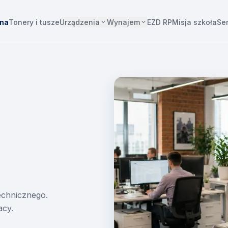
Urządzenia
Wynajem
wna
Tonery i tusze
EZD RP
Misja szkoła
Se
technicznego.
acy.