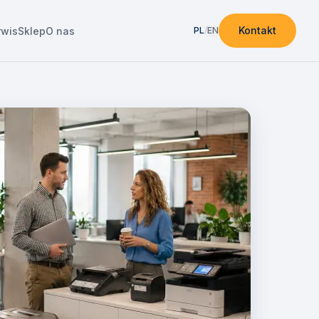
Kontakt
rwis
Sklep
O nas
PL
/
EN