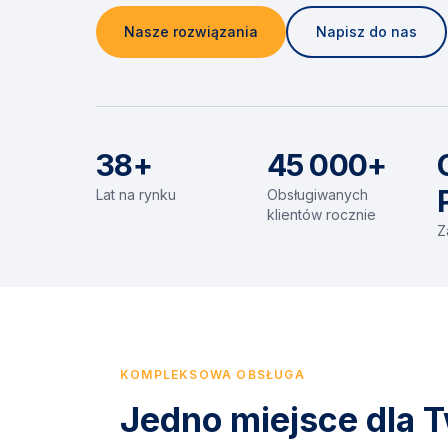
Nasze rozwiązania
Napisz do nas
38+
45 000+
Lat na rynku
Obsługiwanych
klientów rocznie
Z
KOMPLEKSOWA OBSŁUGA
Jedno miejsce dla T