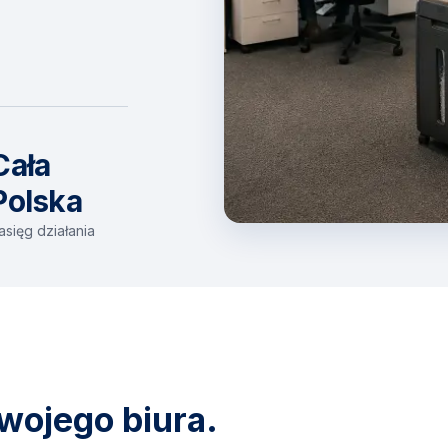
Cała
Polska
asięg działania
wojego biura.