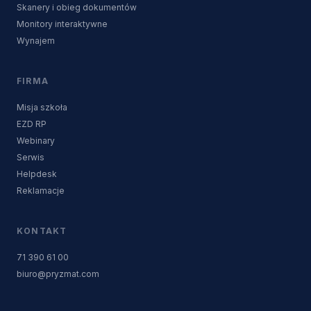
Skanery i obieg dokumentów
Monitory interaktywne
Wynajem
FIRMA
Misja szkoła
EZD RP
Webinary
Serwis
Helpdesk
Reklamacje
KONTAKT
71 390 61 00
biuro@pryzmat.com