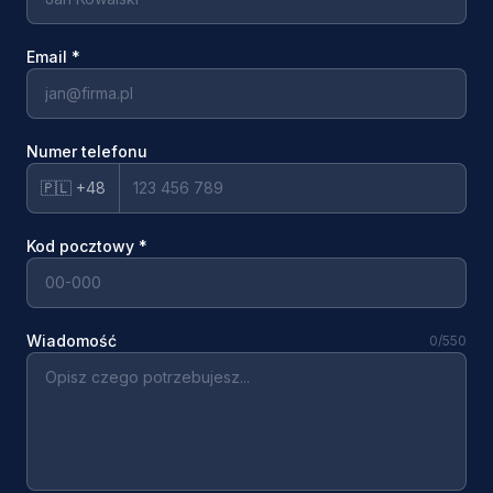
Email
*
Numer telefonu
🇵🇱 +48
Kod pocztowy
*
Wiadomość
0
/550