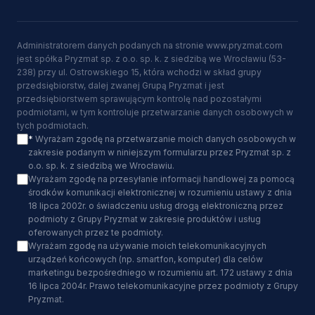
Administratorem danych podanych na stronie www.pryzmat.com
jest spółka Pryzmat sp. z o.o. sp. k. z siedzibą we Wrocławiu (53-
238) przy ul. Ostrowskiego 15, która wchodzi w skład grupy
przedsiębiorstw, dalej zwanej Grupą Pryzmat i jest
przedsiębiorstwem sprawującym kontrolę nad pozostałymi
podmiotami, w tym kontroluje przetwarzanie danych osobowych w
tych podmiotach.
*
Wyrażam zgodę na przetwarzanie moich danych osobowych w
zakresie podanym w niniejszym formularzu przez Pryzmat sp. z
o.o. sp. k. z siedzibą we Wrocławiu.
Wyrażam zgodę na przesyłanie informacji handlowej za pomocą
środków komunikacji elektronicznej w rozumieniu ustawy z dnia
18 lipca 2002r. o świadczeniu usług drogą elektroniczną przez
podmioty z Grupy Pryzmat w zakresie produktów i usług
oferowanych przez te podmioty.
Wyrażam zgodę na używanie moich telekomunikacyjnych
urządzeń końcowych (np. smartfon, komputer) dla celów
marketingu bezpośredniego w rozumieniu art. 172 ustawy z dnia
16 lipca 2004r. Prawo telekomunikacyjne przez podmioty z Grupy
Pryzmat.