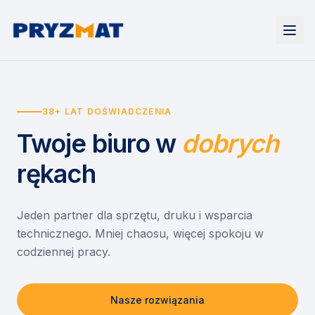
Strona główna
Tonery i tusze
38+ LAT DOŚWIADCZENIA
Urządzenia
Wynajem
Drukarki i urządzenia wielofunkcyjne
Twoje biuro
w
dobrych
EZD RP
Etykiety i identyfikacja
Wynajem drukarek
Misja szkoła
Skanery i obieg dokumentów
Wynajem urządzeń biurowych
rękach
Monitory interaktywne
Asystent druku
Serwis
Niszczarki dokumentów
Sklep
O nas
Jeden partner dla sprzętu, druku i wsparcia
technicznego. Mniej chaosu, więcej spokoju w
Kontakt
PL
/
EN
codziennej pracy.
Nasze rozwiązania