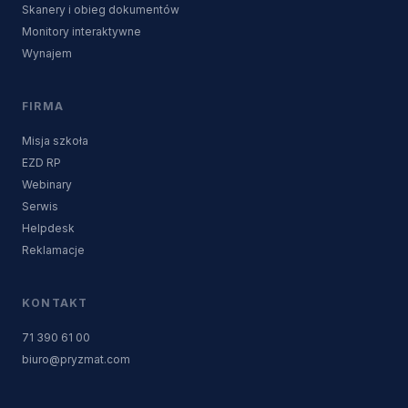
Skanery i obieg dokumentów
Monitory interaktywne
Wynajem
FIRMA
Misja szkoła
EZD RP
Webinary
Serwis
Helpdesk
Reklamacje
KONTAKT
71 390 61 00
biuro@pryzmat.com