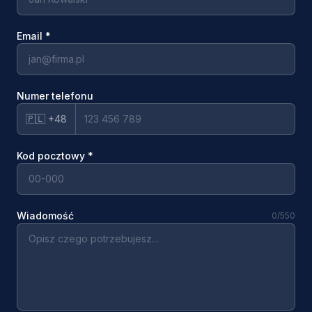
Email
*
Numer telefonu
🇵🇱 +48
Kod pocztowy
*
Wiadomość
0
/550