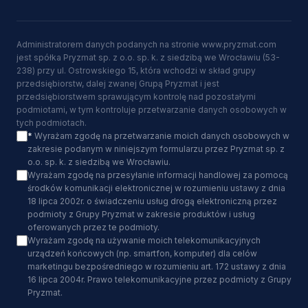
Administratorem danych podanych na stronie www.pryzmat.com
jest spółka Pryzmat sp. z o.o. sp. k. z siedzibą we Wrocławiu (53-
238) przy ul. Ostrowskiego 15, która wchodzi w skład grupy
przedsiębiorstw, dalej zwanej Grupą Pryzmat i jest
przedsiębiorstwem sprawującym kontrolę nad pozostałymi
podmiotami, w tym kontroluje przetwarzanie danych osobowych w
tych podmiotach.
*
Wyrażam zgodę na przetwarzanie moich danych osobowych w
zakresie podanym w niniejszym formularzu przez Pryzmat sp. z
o.o. sp. k. z siedzibą we Wrocławiu.
Wyrażam zgodę na przesyłanie informacji handlowej za pomocą
środków komunikacji elektronicznej w rozumieniu ustawy z dnia
18 lipca 2002r. o świadczeniu usług drogą elektroniczną przez
podmioty z Grupy Pryzmat w zakresie produktów i usług
oferowanych przez te podmioty.
Wyrażam zgodę na używanie moich telekomunikacyjnych
urządzeń końcowych (np. smartfon, komputer) dla celów
marketingu bezpośredniego w rozumieniu art. 172 ustawy z dnia
16 lipca 2004r. Prawo telekomunikacyjne przez podmioty z Grupy
Pryzmat.