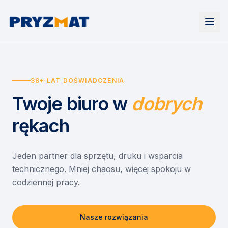
Strona główna
Tonery i tusze
38+ LAT DOŚWIADCZENIA
Urządzenia
Wynajem
Drukarki i urządzenia wielofunkcyjne
Twoje biuro
w
dobrych
EZD RP
Etykiety i identyfikacja
Wynajem drukarek
Misja szkoła
Skanery i obieg dokumentów
Wynajem urządzeń biurowych
rękach
Monitory interaktywne
Asystent druku
Serwis
Niszczarki dokumentów
Sklep
O nas
Jeden partner dla sprzętu, druku i wsparcia
technicznego. Mniej chaosu, więcej spokoju w
Kontakt
PL
/
EN
codziennej pracy.
Nasze rozwiązania