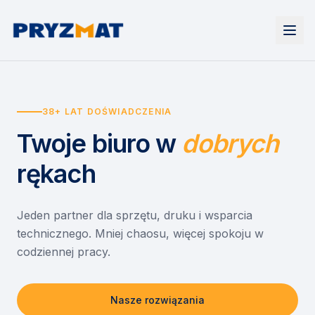
Strona główna
Tonery i tusze
38+ LAT DOŚWIADCZENIA
Urządzenia
Wynajem
Drukarki i urządzenia wielofunkcyjne
Twoje biuro
w
dobrych
EZD RP
Etykiety i identyfikacja
Wynajem drukarek
Misja szkoła
Skanery i obieg dokumentów
Wynajem urządzeń biurowych
rękach
Monitory interaktywne
Asystent druku
Serwis
Niszczarki dokumentów
Sklep
O nas
Jeden partner dla sprzętu, druku i wsparcia
technicznego. Mniej chaosu, więcej spokoju w
Kontakt
PL
/
EN
codziennej pracy.
Nasze rozwiązania