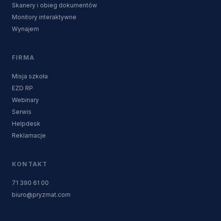
Skanery i obieg dokumentów
Monitory interaktywne
Wynajem
FIRMA
Misja szkoła
EZD RP
Webinary
Serwis
Helpdesk
Reklamacje
KONTAKT
71 390 61 00
biuro@pryzmat.com