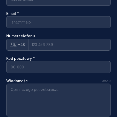
Email
*
Numer telefonu
🇵🇱 +48
Kod pocztowy
*
Wiadomość
0
/550