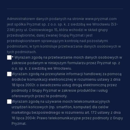
Administratorem danych podanych na stronie www.pryzmat.com
jest spółka Pryzmat sp. z o.o. sp. k. z siedzibą we Wrocławiu (53-
238) przy ul. Ostrowskiego 15, która wchodzi w skład grupy
przedsiębiorstw, dalej zwanej Grupą Pryzmat i jest
przedsiębiorstwem sprawującym kontrolę nad pozostałymi
podmiotami, w tym kontroluje przetwarzanie danych osobowych w
tych podmiotach.
*
Wyrażam zgodę na przetwarzanie moich danych osobowych w
zakresie podanym w niniejszym formularzu przez Pryzmat sp. z
o.o. sp. k. z siedzibą we Wrocławiu.
Wyrażam zgodę na przesyłanie informacji handlowej za pomocą
środków komunikacji elektronicznej w rozumieniu ustawy z dnia
18 lipca 2002r. o świadczeniu usług drogą elektroniczną przez
podmioty z Grupy Pryzmat w zakresie produktów i usług
oferowanych przez te podmioty.
Wyrażam zgodę na używanie moich telekomunikacyjnych
urządzeń końcowych (np. smartfon, komputer) dla celów
marketingu bezpośredniego w rozumieniu art. 172 ustawy z dnia
16 lipca 2004r. Prawo telekomunikacyjne przez podmioty z Grupy
Pryzmat.