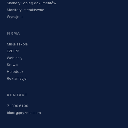
Skanery i obieg dokumentów
Monitory interaktywne
Wynajem
FIRMA
Misja szkoła
EZD RP
Webinary
Serwis
Helpdesk
Reklamacje
KONTAKT
71 390 61 00
biuro@pryzmat.com