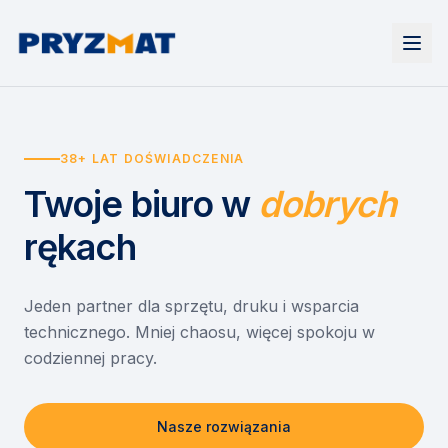
Strona główna
Tonery i tusze
38+ LAT DOŚWIADCZENIA
Urządzenia
Wynajem
Drukarki i urządzenia wielofunkcyjne
Twoje biuro
w
dobrych
EZD RP
Etykiety i identyfikacja
Wynajem drukarek
Misja szkoła
Skanery i obieg dokumentów
Wynajem urządzeń biurowych
rękach
Monitory interaktywne
Asystent druku
Serwis
Niszczarki dokumentów
Sklep
O nas
Jeden partner dla sprzętu, druku i wsparcia
technicznego. Mniej chaosu, więcej spokoju w
Kontakt
PL
/
EN
codziennej pracy.
Nasze rozwiązania