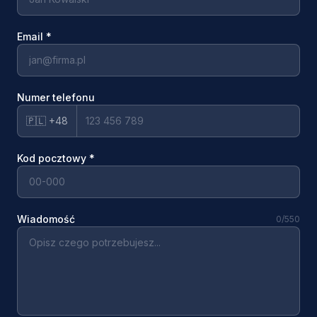
Email
*
Numer telefonu
🇵🇱 +48
Kod pocztowy
*
Wiadomość
0
/550