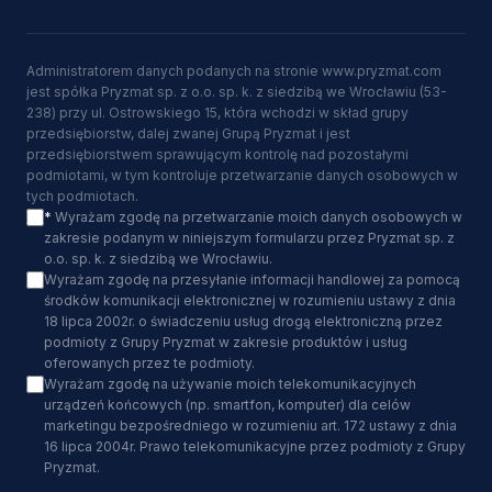
Administratorem danych podanych na stronie www.pryzmat.com
jest spółka Pryzmat sp. z o.o. sp. k. z siedzibą we Wrocławiu (53-
238) przy ul. Ostrowskiego 15, która wchodzi w skład grupy
przedsiębiorstw, dalej zwanej Grupą Pryzmat i jest
przedsiębiorstwem sprawującym kontrolę nad pozostałymi
podmiotami, w tym kontroluje przetwarzanie danych osobowych w
tych podmiotach.
*
Wyrażam zgodę na przetwarzanie moich danych osobowych w
zakresie podanym w niniejszym formularzu przez Pryzmat sp. z
o.o. sp. k. z siedzibą we Wrocławiu.
Wyrażam zgodę na przesyłanie informacji handlowej za pomocą
środków komunikacji elektronicznej w rozumieniu ustawy z dnia
18 lipca 2002r. o świadczeniu usług drogą elektroniczną przez
podmioty z Grupy Pryzmat w zakresie produktów i usług
oferowanych przez te podmioty.
Wyrażam zgodę na używanie moich telekomunikacyjnych
urządzeń końcowych (np. smartfon, komputer) dla celów
marketingu bezpośredniego w rozumieniu art. 172 ustawy z dnia
16 lipca 2004r. Prawo telekomunikacyjne przez podmioty z Grupy
Pryzmat.