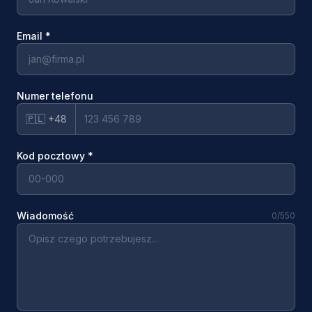
Email
*
Numer telefonu
🇵🇱 +48
Kod pocztowy
*
Wiadomość
0
/550