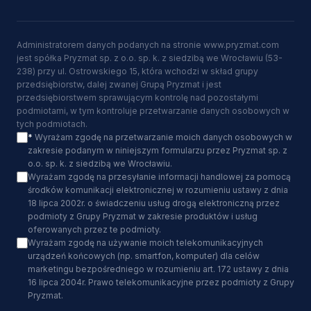
Administratorem danych podanych na stronie www.pryzmat.com
jest spółka Pryzmat sp. z o.o. sp. k. z siedzibą we Wrocławiu (53-
238) przy ul. Ostrowskiego 15, która wchodzi w skład grupy
przedsiębiorstw, dalej zwanej Grupą Pryzmat i jest
przedsiębiorstwem sprawującym kontrolę nad pozostałymi
podmiotami, w tym kontroluje przetwarzanie danych osobowych w
tych podmiotach.
*
Wyrażam zgodę na przetwarzanie moich danych osobowych w
zakresie podanym w niniejszym formularzu przez Pryzmat sp. z
o.o. sp. k. z siedzibą we Wrocławiu.
Wyrażam zgodę na przesyłanie informacji handlowej za pomocą
środków komunikacji elektronicznej w rozumieniu ustawy z dnia
18 lipca 2002r. o świadczeniu usług drogą elektroniczną przez
podmioty z Grupy Pryzmat w zakresie produktów i usług
oferowanych przez te podmioty.
Wyrażam zgodę na używanie moich telekomunikacyjnych
urządzeń końcowych (np. smartfon, komputer) dla celów
marketingu bezpośredniego w rozumieniu art. 172 ustawy z dnia
16 lipca 2004r. Prawo telekomunikacyjne przez podmioty z Grupy
Pryzmat.