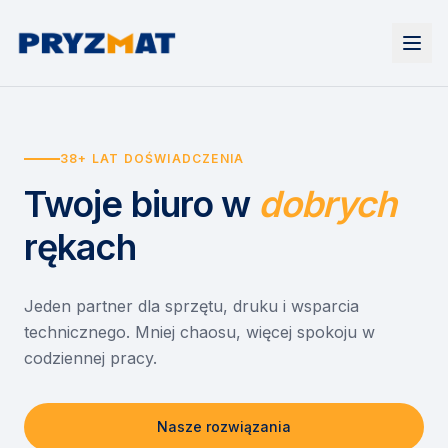
Strona główna
Tonery i tusze
38+ LAT DOŚWIADCZENIA
Urządzenia
Wynajem
Drukarki i urządzenia wielofunkcyjne
Twoje biuro
w
dobrych
EZD RP
Etykiety i identyfikacja
Wynajem drukarek
Misja szkoła
Skanery i obieg dokumentów
Wynajem urządzeń biurowych
rękach
Monitory interaktywne
Asystent druku
Serwis
Niszczarki dokumentów
Sklep
O nas
Jeden partner dla sprzętu, druku i wsparcia
technicznego. Mniej chaosu, więcej spokoju w
Kontakt
PL
/
EN
codziennej pracy.
Nasze rozwiązania