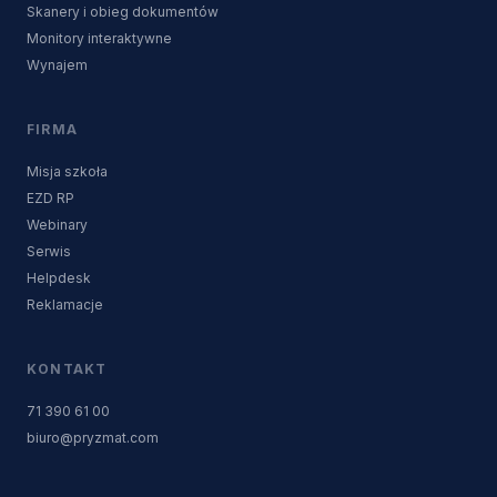
Skanery i obieg dokumentów
Monitory interaktywne
Wynajem
FIRMA
Misja szkoła
EZD RP
Webinary
Serwis
Helpdesk
Reklamacje
KONTAKT
71 390 61 00
biuro@pryzmat.com