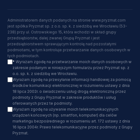
Administratorem danych podanych na stronie www.pryzmat.com
jest spółka Pryzmat sp. z o.o. sp. k. z siedzibą we Wrocławiu (53-
238) przy ul. Ostrowskiego 15, która wchodzi w skład grupy
przedsiębiorstw, dalej zwanej Grupą Pryzmat i jest
przedsiębiorstwem sprawującym kontrolę nad pozostałymi
podmiotami, w tym kontroluje przetwarzanie danych osobowych w
tych podmiotach.
*
Wyrażam zgodę na przetwarzanie moich danych osobowych w
zakresie podanym w niniejszym formularzu przez Pryzmat sp. z
o.o. sp. k. z siedzibą we Wrocławiu.
Wyrażam zgodę na przesyłanie informacji handlowej za pomocą
środków komunikacji elektronicznej w rozumieniu ustawy z dnia
18 lipca 2002r. o świadczeniu usług drogą elektroniczną przez
podmioty z Grupy Pryzmat w zakresie produktów i usług
oferowanych przez te podmioty.
Wyrażam zgodę na używanie moich telekomunikacyjnych
urządzeń końcowych (np. smartfon, komputer) dla celów
marketingu bezpośredniego w rozumieniu art. 172 ustawy z dnia
16 lipca 2004r. Prawo telekomunikacyjne przez podmioty z Grupy
Pryzmat.