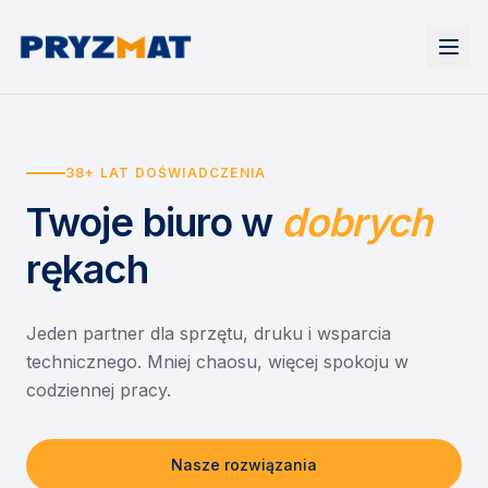
Strona główna
Tonery i tusze
38+ LAT DOŚWIADCZENIA
Urządzenia
Wynajem
Drukarki i urządzenia wielofunkcyjne
Twoje biuro
w
dobrych
EZD RP
Etykiety i identyfikacja
Wynajem drukarek
Misja szkoła
Skanery i obieg dokumentów
Wynajem urządzeń biurowych
rękach
Monitory interaktywne
Asystent druku
Serwis
Niszczarki dokumentów
Sklep
O nas
Jeden partner dla sprzętu, druku i wsparcia
technicznego. Mniej chaosu, więcej spokoju w
Kontakt
PL
/
EN
codziennej pracy.
Nasze rozwiązania