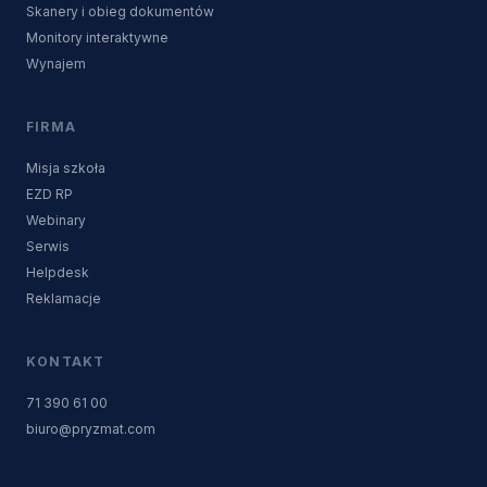
Skanery i obieg dokumentów
Monitory interaktywne
Wynajem
FIRMA
Misja szkoła
EZD RP
Webinary
Serwis
Helpdesk
Reklamacje
KONTAKT
71 390 61 00
biuro@pryzmat.com