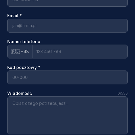
Email
*
Numer telefonu
🇵🇱 +48
Kod pocztowy
*
Wiadomość
0
/550