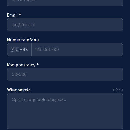
Email
*
Numer telefonu
🇵🇱 +48
Kod pocztowy
*
Wiadomość
0
/550