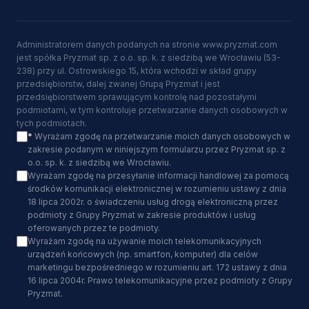
Administratorem danych podanych na stronie www.pryzmat.com
jest spółka Pryzmat sp. z o.o. sp. k. z siedzibą we Wrocławiu (53-
238) przy ul. Ostrowskiego 15, która wchodzi w skład grupy
przedsiębiorstw, dalej zwanej Grupą Pryzmat i jest
przedsiębiorstwem sprawującym kontrolę nad pozostałymi
podmiotami, w tym kontroluje przetwarzanie danych osobowych w
tych podmiotach.
*
Wyrażam zgodę na przetwarzanie moich danych osobowych w
zakresie podanym w niniejszym formularzu przez Pryzmat sp. z
o.o. sp. k. z siedzibą we Wrocławiu.
Wyrażam zgodę na przesyłanie informacji handlowej za pomocą
środków komunikacji elektronicznej w rozumieniu ustawy z dnia
18 lipca 2002r. o świadczeniu usług drogą elektroniczną przez
podmioty z Grupy Pryzmat w zakresie produktów i usług
oferowanych przez te podmioty.
Wyrażam zgodę na używanie moich telekomunikacyjnych
urządzeń końcowych (np. smartfon, komputer) dla celów
marketingu bezpośredniego w rozumieniu art. 172 ustawy z dnia
16 lipca 2004r. Prawo telekomunikacyjne przez podmioty z Grupy
Pryzmat.