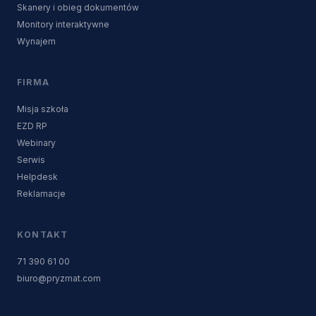
Skanery i obieg dokumentów
Monitory interaktywne
Wynajem
FIRMA
Misja szkoła
EZD RP
Webinary
Serwis
Helpdesk
Reklamacje
KONTAKT
71 390 61 00
biuro@pryzmat.com