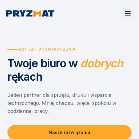
Strona główna
Tonery i tusze
38+ LAT DOŚWIADCZENIA
Urządzenia
Wynajem
Drukarki i urządzenia wielofunkcyjne
Twoje biuro
w
dobrych
EZD RP
Etykiety i identyfikacja
Wynajem drukarek
Misja szkoła
Skanery i obieg dokumentów
Wynajem urządzeń biurowych
rękach
Monitory interaktywne
Asystent druku
Serwis
Niszczarki dokumentów
Sklep
O nas
Jeden partner dla sprzętu, druku i wsparcia
technicznego. Mniej chaosu, więcej spokoju w
Kontakt
PL
/
EN
codziennej pracy.
Nasze rozwiązania