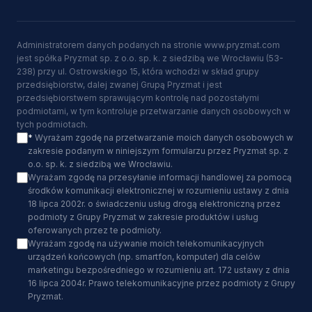
Administratorem danych podanych na stronie www.pryzmat.com
jest spółka Pryzmat sp. z o.o. sp. k. z siedzibą we Wrocławiu (53-
238) przy ul. Ostrowskiego 15, która wchodzi w skład grupy
przedsiębiorstw, dalej zwanej Grupą Pryzmat i jest
przedsiębiorstwem sprawującym kontrolę nad pozostałymi
podmiotami, w tym kontroluje przetwarzanie danych osobowych w
tych podmiotach.
*
Wyrażam zgodę na przetwarzanie moich danych osobowych w
zakresie podanym w niniejszym formularzu przez Pryzmat sp. z
o.o. sp. k. z siedzibą we Wrocławiu.
Wyrażam zgodę na przesyłanie informacji handlowej za pomocą
środków komunikacji elektronicznej w rozumieniu ustawy z dnia
18 lipca 2002r. o świadczeniu usług drogą elektroniczną przez
podmioty z Grupy Pryzmat w zakresie produktów i usług
oferowanych przez te podmioty.
Wyrażam zgodę na używanie moich telekomunikacyjnych
urządzeń końcowych (np. smartfon, komputer) dla celów
marketingu bezpośredniego w rozumieniu art. 172 ustawy z dnia
16 lipca 2004r. Prawo telekomunikacyjne przez podmioty z Grupy
Pryzmat.