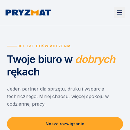
Strona główna
Tonery i tusze
38+ LAT DOŚWIADCZENIA
Urządzenia
Wynajem
Drukarki i urządzenia wielofunkcyjne
Twoje biuro
w
dobrych
EZD RP
Etykiety i identyfikacja
Wynajem drukarek
Misja szkoła
Skanery i obieg dokumentów
Wynajem urządzeń biurowych
rękach
Monitory interaktywne
Asystent druku
Serwis
Niszczarki dokumentów
Sklep
O nas
Jeden partner dla sprzętu, druku i wsparcia
technicznego. Mniej chaosu, więcej spokoju w
Kontakt
PL
/
EN
codziennej pracy.
Nasze rozwiązania