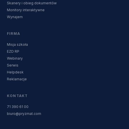
Skanery i obieg dokumentów
Monitory interaktywne
Wynajem
FIRMA
Misja szkoła
EZD RP
Webinary
Serwis
Helpdesk
Reklamacje
KONTAKT
71 390 61 00
biuro@pryzmat.com