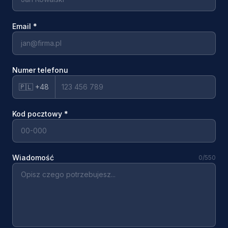
Email
*
Numer telefonu
🇵🇱 +48
Kod pocztowy
*
Wiadomość
0
/550