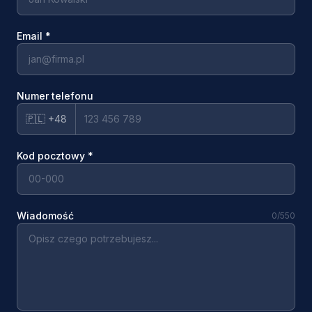
Email
*
Numer telefonu
🇵🇱 +48
Kod pocztowy
*
Wiadomość
0
/550