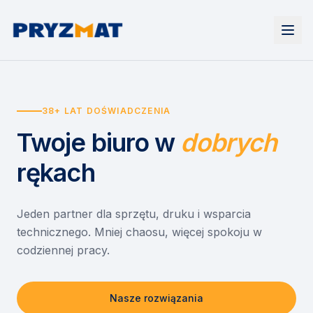
Strona główna
Tonery i tusze
38+ LAT DOŚWIADCZENIA
Urządzenia
Wynajem
Drukarki i urządzenia wielofunkcyjne
Twoje biuro
w
dobrych
EZD RP
Etykiety i identyfikacja
Wynajem drukarek
Misja szkoła
Skanery i obieg dokumentów
Wynajem urządzeń biurowych
rękach
Monitory interaktywne
Asystent druku
Serwis
Niszczarki dokumentów
Sklep
O nas
Jeden partner dla sprzętu, druku i wsparcia
technicznego. Mniej chaosu, więcej spokoju w
Kontakt
PL
/
EN
codziennej pracy.
Nasze rozwiązania