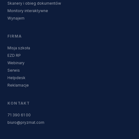
Skanery i obieg dokumentów
Monitory interaktywne
Wynajem
FIRMA
Misja szkoła
EZD RP
Webinary
Serwis
Helpdesk
Reklamacje
KONTAKT
71 390 61 00
biuro@pryzmat.com