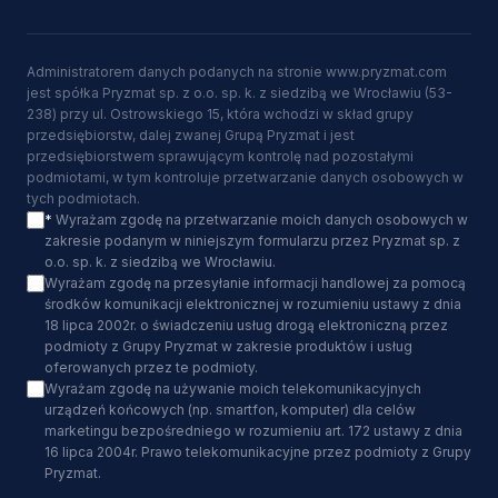
Administratorem danych podanych na stronie www.pryzmat.com
jest spółka Pryzmat sp. z o.o. sp. k. z siedzibą we Wrocławiu (53-
238) przy ul. Ostrowskiego 15, która wchodzi w skład grupy
przedsiębiorstw, dalej zwanej Grupą Pryzmat i jest
przedsiębiorstwem sprawującym kontrolę nad pozostałymi
podmiotami, w tym kontroluje przetwarzanie danych osobowych w
tych podmiotach.
*
Wyrażam zgodę na przetwarzanie moich danych osobowych w
zakresie podanym w niniejszym formularzu przez Pryzmat sp. z
o.o. sp. k. z siedzibą we Wrocławiu.
Wyrażam zgodę na przesyłanie informacji handlowej za pomocą
środków komunikacji elektronicznej w rozumieniu ustawy z dnia
18 lipca 2002r. o świadczeniu usług drogą elektroniczną przez
podmioty z Grupy Pryzmat w zakresie produktów i usług
oferowanych przez te podmioty.
Wyrażam zgodę na używanie moich telekomunikacyjnych
urządzeń końcowych (np. smartfon, komputer) dla celów
marketingu bezpośredniego w rozumieniu art. 172 ustawy z dnia
16 lipca 2004r. Prawo telekomunikacyjne przez podmioty z Grupy
Pryzmat.