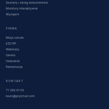
Skanery i obieg dokumentów
Monitory interaktywne
Wynajem
FIRMA
Misja szkoła
EZD RP
Webinary
Serwis
Helpdesk
Reklamacje
KONTAKT
71 390 61 00
biuro@pryzmat.com