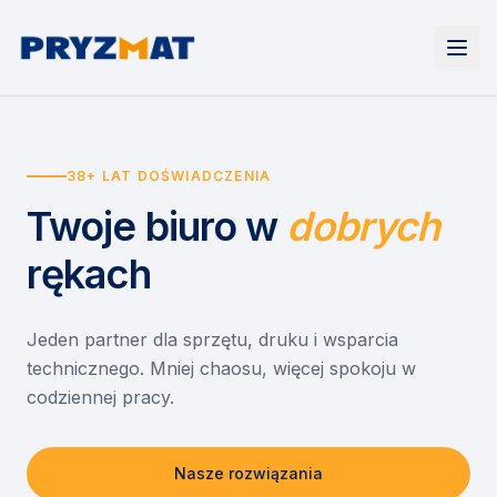
Strona główna
Tonery i tusze
38+ LAT DOŚWIADCZENIA
Urządzenia
Wynajem
Drukarki i urządzenia wielofunkcyjne
Twoje biuro
w
dobrych
EZD RP
Etykiety i identyfikacja
Wynajem drukarek
Misja szkoła
Skanery i obieg dokumentów
Wynajem urządzeń biurowych
rękach
Monitory interaktywne
Asystent druku
Serwis
Niszczarki dokumentów
Sklep
O nas
Jeden partner dla sprzętu, druku i wsparcia
technicznego. Mniej chaosu, więcej spokoju w
Kontakt
PL
/
EN
codziennej pracy.
Nasze rozwiązania