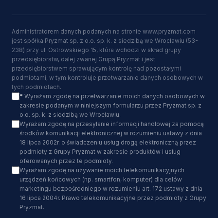
Administratorem danych podanych na stronie www.pryzmat.com
jest spółka Pryzmat sp. z o.o. sp. k. z siedzibą we Wrocławiu (53-
238) przy ul. Ostrowskiego 15, która wchodzi w skład grupy
przedsiębiorstw, dalej zwanej Grupą Pryzmat i jest
przedsiębiorstwem sprawującym kontrolę nad pozostałymi
podmiotami, w tym kontroluje przetwarzanie danych osobowych w
tych podmiotach.
*
Wyrażam zgodę na przetwarzanie moich danych osobowych w
zakresie podanym w niniejszym formularzu przez Pryzmat sp. z
o.o. sp. k. z siedzibą we Wrocławiu.
Wyrażam zgodę na przesyłanie informacji handlowej za pomocą
środków komunikacji elektronicznej w rozumieniu ustawy z dnia
18 lipca 2002r. o świadczeniu usług drogą elektroniczną przez
podmioty z Grupy Pryzmat w zakresie produktów i usług
oferowanych przez te podmioty.
Wyrażam zgodę na używanie moich telekomunikacyjnych
urządzeń końcowych (np. smartfon, komputer) dla celów
marketingu bezpośredniego w rozumieniu art. 172 ustawy z dnia
16 lipca 2004r. Prawo telekomunikacyjne przez podmioty z Grupy
Pryzmat.