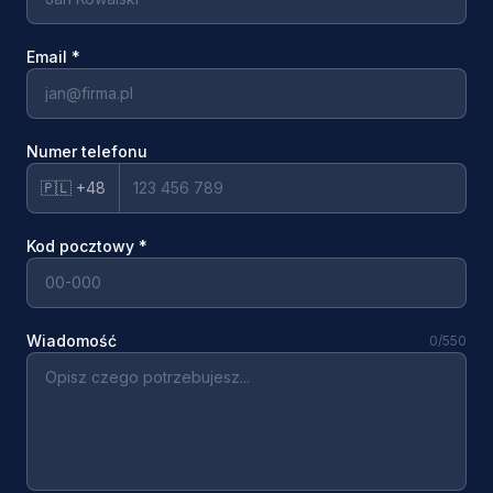
Email
*
Numer telefonu
🇵🇱 +48
Kod pocztowy
*
Wiadomość
0
/550