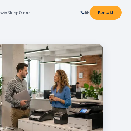
Kontakt
rwis
Sklep
O nas
PL
/
EN