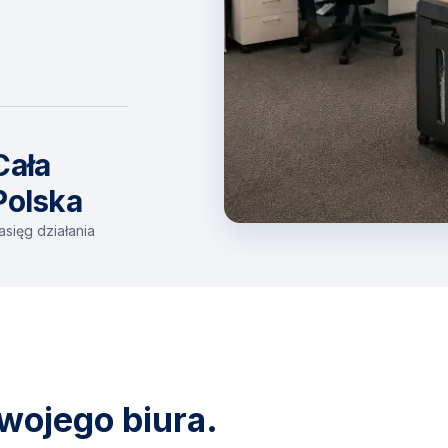
Cała
Polska
asięg działania
wojego biura.