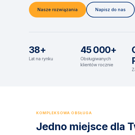
Nasze rozwiązania
Napisz do nas
38+
45 000+
Lat na rynku
Obsługiwanych
klientów rocznie
Z
KOMPLEKSOWA OBSŁUGA
Jedno miejsce dla T