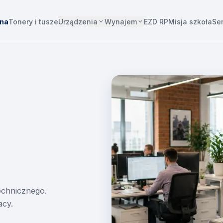
Urządzenia
Wynajem
wna
Tonery i tusze
EZD RP
Misja szkoła
Se
technicznego.
acy.