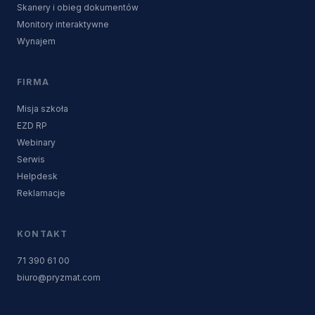
Skanery i obieg dokumentów
Monitory interaktywne
Wynajem
FIRMA
Misja szkoła
EZD RP
Webinary
Serwis
Helpdesk
Reklamacje
KONTAKT
71 390 61 00
biuro@pryzmat.com