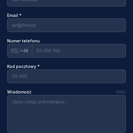
Email
*
Numer telefonu
🇵🇱 +48
Kod pocztowy
*
Wiadomość
0
/550