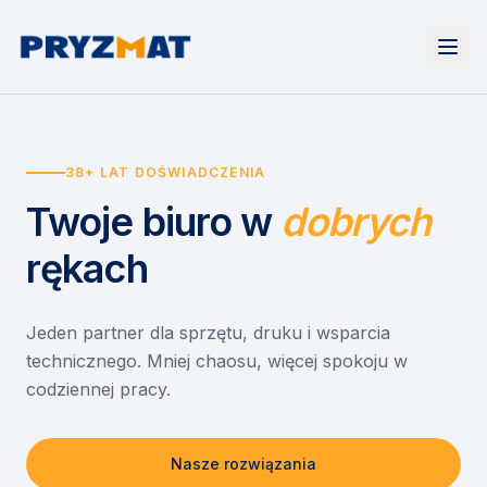
Strona główna
Tonery i tusze
38+ LAT DOŚWIADCZENIA
Urządzenia
Wynajem
Drukarki i urządzenia wielofunkcyjne
Twoje biuro
w
dobrych
EZD RP
Etykiety i identyfikacja
Wynajem drukarek
Misja szkoła
Skanery i obieg dokumentów
Wynajem urządzeń biurowych
rękach
Monitory interaktywne
Asystent druku
Serwis
Niszczarki dokumentów
Sklep
O nas
Jeden partner dla sprzętu, druku i wsparcia
technicznego. Mniej chaosu, więcej spokoju w
Kontakt
PL
/
EN
codziennej pracy.
Nasze rozwiązania