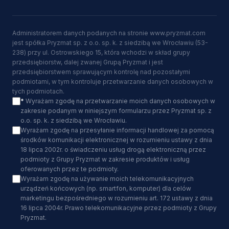
Administratorem danych podanych na stronie www.pryzmat.com
jest spółka Pryzmat sp. z o.o. sp. k. z siedzibą we Wrocławiu (53-
238) przy ul. Ostrowskiego 15, która wchodzi w skład grupy
przedsiębiorstw, dalej zwanej Grupą Pryzmat i jest
przedsiębiorstwem sprawującym kontrolę nad pozostałymi
podmiotami, w tym kontroluje przetwarzanie danych osobowych w
tych podmiotach.
*
Wyrażam zgodę na przetwarzanie moich danych osobowych w
zakresie podanym w niniejszym formularzu przez Pryzmat sp. z
o.o. sp. k. z siedzibą we Wrocławiu.
Wyrażam zgodę na przesyłanie informacji handlowej za pomocą
środków komunikacji elektronicznej w rozumieniu ustawy z dnia
18 lipca 2002r. o świadczeniu usług drogą elektroniczną przez
podmioty z Grupy Pryzmat w zakresie produktów i usług
oferowanych przez te podmioty.
Wyrażam zgodę na używanie moich telekomunikacyjnych
urządzeń końcowych (np. smartfon, komputer) dla celów
marketingu bezpośredniego w rozumieniu art. 172 ustawy z dnia
16 lipca 2004r. Prawo telekomunikacyjne przez podmioty z Grupy
Pryzmat.