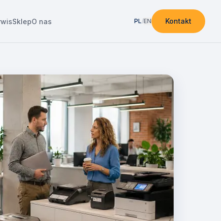
Kontakt
rwis
Sklep
O nas
PL
/
EN