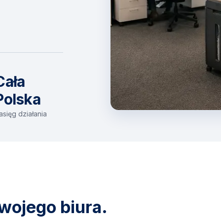
Cała
Polska
asięg działania
wojego biura.