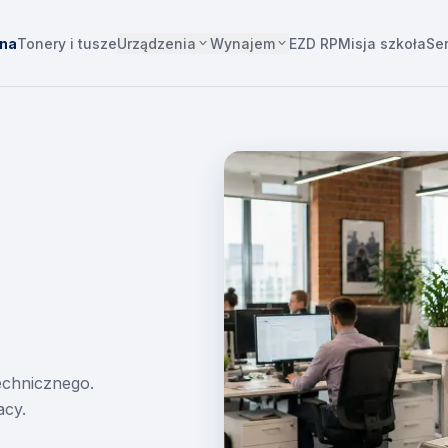
Urządzenia
Wynajem
wna
Tonery i tusze
EZD RP
Misja szkoła
Se
technicznego.
acy.