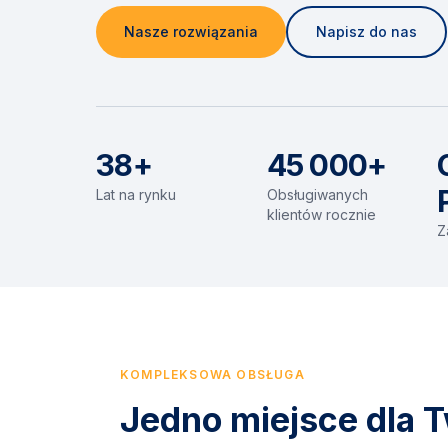
Nasze rozwiązania
Napisz do nas
38+
45 000+
Lat na rynku
Obsługiwanych
klientów rocznie
Z
KOMPLEKSOWA OBSŁUGA
Jedno miejsce dla T