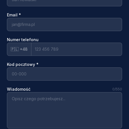
Email
*
Numer telefonu
🇵🇱 +48
Kod pocztowy
*
Wiadomość
0
/550