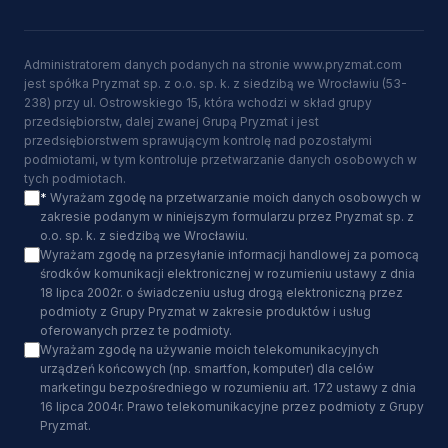
Administratorem danych podanych na stronie www.pryzmat.com
jest spółka Pryzmat sp. z o.o. sp. k. z siedzibą we Wrocławiu (53-
238) przy ul. Ostrowskiego 15, która wchodzi w skład grupy
przedsiębiorstw, dalej zwanej Grupą Pryzmat i jest
przedsiębiorstwem sprawującym kontrolę nad pozostałymi
podmiotami, w tym kontroluje przetwarzanie danych osobowych w
tych podmiotach.
*
Wyrażam zgodę na przetwarzanie moich danych osobowych w
zakresie podanym w niniejszym formularzu przez Pryzmat sp. z
o.o. sp. k. z siedzibą we Wrocławiu.
Wyrażam zgodę na przesyłanie informacji handlowej za pomocą
środków komunikacji elektronicznej w rozumieniu ustawy z dnia
18 lipca 2002r. o świadczeniu usług drogą elektroniczną przez
podmioty z Grupy Pryzmat w zakresie produktów i usług
oferowanych przez te podmioty.
Wyrażam zgodę na używanie moich telekomunikacyjnych
urządzeń końcowych (np. smartfon, komputer) dla celów
marketingu bezpośredniego w rozumieniu art. 172 ustawy z dnia
16 lipca 2004r. Prawo telekomunikacyjne przez podmioty z Grupy
Pryzmat.