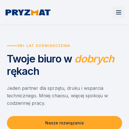
Strona główna
Tonery i tusze
38+ LAT DOŚWIADCZENIA
Urządzenia
Wynajem
Drukarki i urządzenia wielofunkcyjne
Twoje biuro
w
dobrych
EZD RP
Etykiety i identyfikacja
Wynajem drukarek
Misja szkoła
Skanery i obieg dokumentów
Wynajem urządzeń biurowych
rękach
Monitory interaktywne
Asystent druku
Serwis
Niszczarki dokumentów
Sklep
O nas
Jeden partner dla sprzętu, druku i wsparcia
technicznego. Mniej chaosu, więcej spokoju w
Kontakt
PL
/
EN
codziennej pracy.
Nasze rozwiązania