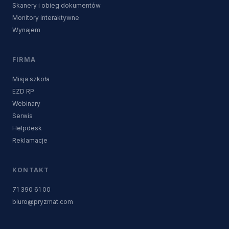
Skanery i obieg dokumentów
Monitory interaktywne
Wynajem
FIRMA
Misja szkoła
EZD RP
Webinary
Serwis
Helpdesk
Reklamacje
KONTAKT
71 390 61 00
biuro@pryzmat.com