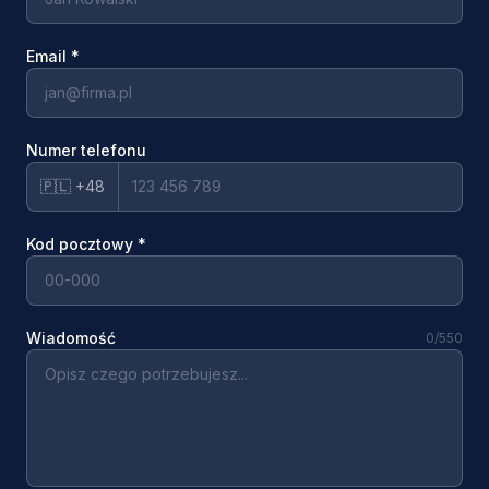
Email
*
Numer telefonu
🇵🇱 +48
Kod pocztowy
*
Wiadomość
0
/550