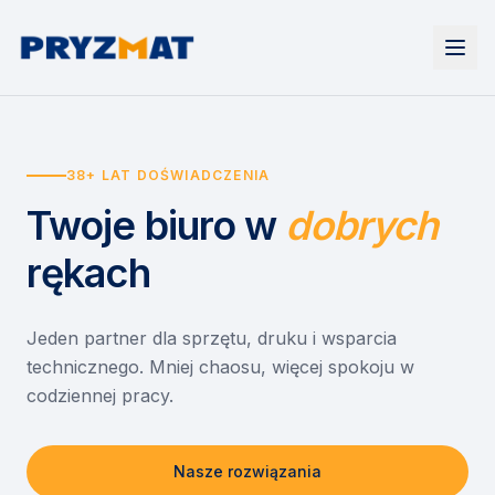
Strona główna
Tonery i tusze
38+ LAT DOŚWIADCZENIA
Urządzenia
Wynajem
Drukarki i urządzenia wielofunkcyjne
Twoje biuro
w
dobrych
EZD RP
Etykiety i identyfikacja
Wynajem drukarek
Misja szkoła
Skanery i obieg dokumentów
Wynajem urządzeń biurowych
rękach
Monitory interaktywne
Asystent druku
Serwis
Niszczarki dokumentów
Sklep
O nas
Jeden partner dla sprzętu, druku i wsparcia
technicznego. Mniej chaosu, więcej spokoju w
Kontakt
PL
/
EN
codziennej pracy.
Nasze rozwiązania