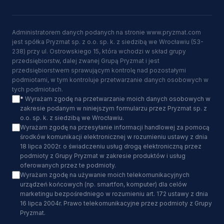
Administratorem danych podanych na stronie www.pryzmat.com
jest spółka Pryzmat sp. z o.o. sp. k. z siedzibą we Wrocławiu (53-
238) przy ul. Ostrowskiego 15, która wchodzi w skład grupy
przedsiębiorstw, dalej zwanej Grupą Pryzmat i jest
przedsiębiorstwem sprawującym kontrolę nad pozostałymi
podmiotami, w tym kontroluje przetwarzanie danych osobowych w
tych podmiotach.
*
Wyrażam zgodę na przetwarzanie moich danych osobowych w
zakresie podanym w niniejszym formularzu przez Pryzmat sp. z
o.o. sp. k. z siedzibą we Wrocławiu.
Wyrażam zgodę na przesyłanie informacji handlowej za pomocą
środków komunikacji elektronicznej w rozumieniu ustawy z dnia
18 lipca 2002r. o świadczeniu usług drogą elektroniczną przez
podmioty z Grupy Pryzmat w zakresie produktów i usług
oferowanych przez te podmioty.
Wyrażam zgodę na używanie moich telekomunikacyjnych
urządzeń końcowych (np. smartfon, komputer) dla celów
marketingu bezpośredniego w rozumieniu art. 172 ustawy z dnia
16 lipca 2004r. Prawo telekomunikacyjne przez podmioty z Grupy
Pryzmat.