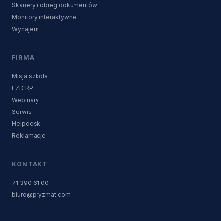
Skanery i obieg dokumentów
Monitory interaktywne
Wynajem
FIRMA
Misja szkoła
EZD RP
Webinary
Serwis
Helpdesk
Reklamacje
KONTAKT
71 390 61 00
biuro@pryzmat.com