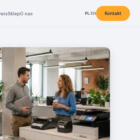
Kontakt
rwis
Sklep
O nas
PL
/
EN