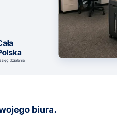
Cała
Polska
asięg działania
wojego biura.