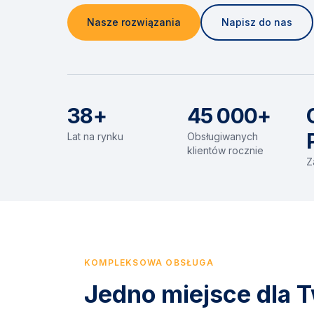
Nasze rozwiązania
Napisz do nas
38+
45 000+
Lat na rynku
Obsługiwanych
klientów rocznie
Z
KOMPLEKSOWA OBSŁUGA
Jedno miejsce dla T