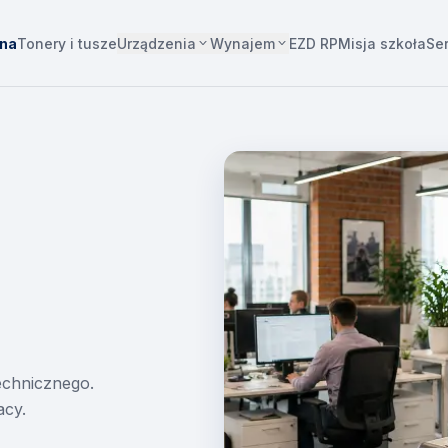
Urządzenia
Wynajem
wna
Tonery i tusze
EZD RP
Misja szkoła
Se
technicznego.
acy.