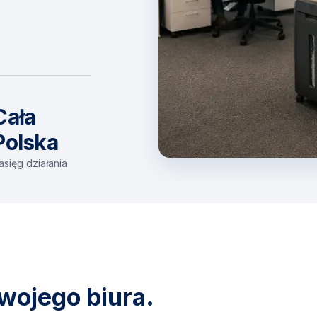
Cała
Polska
asięg działania
wojego biura.