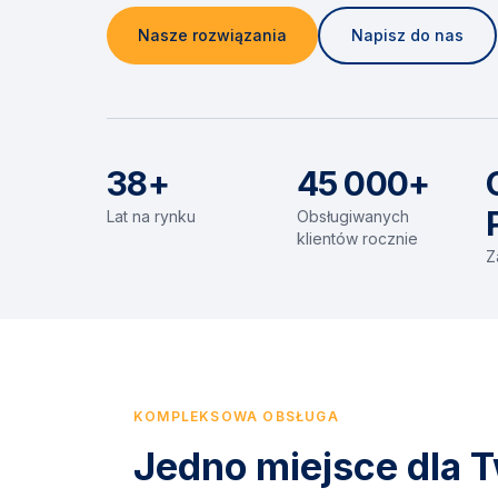
Nasze rozwiązania
Napisz do nas
38+
45 000+
Lat na rynku
Obsługiwanych
klientów rocznie
Z
KOMPLEKSOWA OBSŁUGA
Jedno miejsce dla T