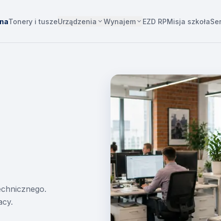
Urządzenia
Wynajem
wna
Tonery i tusze
EZD RP
Misja szkoła
Se
technicznego.
acy.