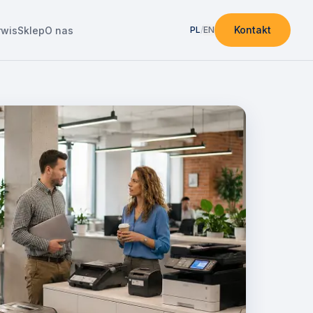
Kontakt
rwis
Sklep
O nas
PL
/
EN