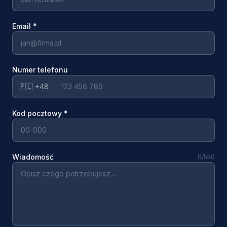
Email
*
Numer telefonu
🇵🇱 +48
Kod pocztowy
*
Wiadomość
0
/550