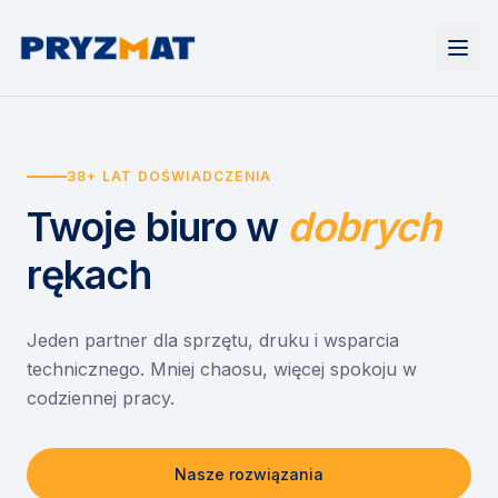
Strona główna
Tonery i tusze
38+ LAT DOŚWIADCZENIA
Urządzenia
Wynajem
Drukarki i urządzenia wielofunkcyjne
Twoje biuro
w
dobrych
EZD RP
Etykiety i identyfikacja
Wynajem drukarek
Misja szkoła
Skanery i obieg dokumentów
Wynajem urządzeń biurowych
rękach
Monitory interaktywne
Asystent druku
Serwis
Niszczarki dokumentów
Sklep
O nas
Jeden partner dla sprzętu, druku i wsparcia
technicznego. Mniej chaosu, więcej spokoju w
Kontakt
PL
/
EN
codziennej pracy.
Nasze rozwiązania