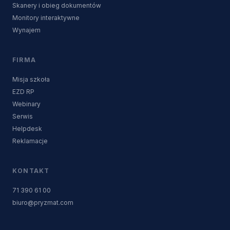
Skanery i obieg dokumentów
Monitory interaktywne
Wynajem
FIRMA
Misja szkoła
EZD RP
Webinary
Serwis
Helpdesk
Reklamacje
KONTAKT
71 390 61 00
biuro@pryzmat.com