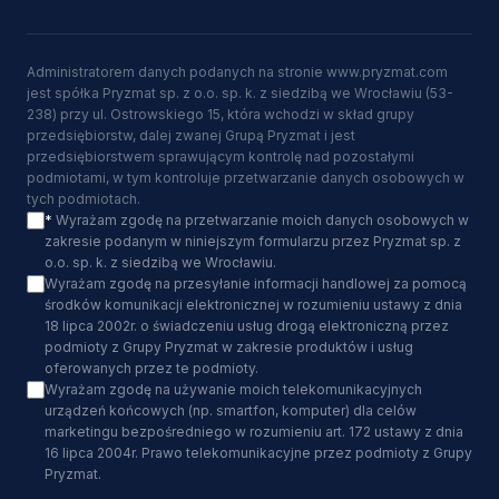
Administratorem danych podanych na stronie www.pryzmat.com
jest spółka Pryzmat sp. z o.o. sp. k. z siedzibą we Wrocławiu (53-
238) przy ul. Ostrowskiego 15, która wchodzi w skład grupy
przedsiębiorstw, dalej zwanej Grupą Pryzmat i jest
przedsiębiorstwem sprawującym kontrolę nad pozostałymi
podmiotami, w tym kontroluje przetwarzanie danych osobowych w
tych podmiotach.
*
Wyrażam zgodę na przetwarzanie moich danych osobowych w
zakresie podanym w niniejszym formularzu przez Pryzmat sp. z
o.o. sp. k. z siedzibą we Wrocławiu.
Wyrażam zgodę na przesyłanie informacji handlowej za pomocą
środków komunikacji elektronicznej w rozumieniu ustawy z dnia
18 lipca 2002r. o świadczeniu usług drogą elektroniczną przez
podmioty z Grupy Pryzmat w zakresie produktów i usług
oferowanych przez te podmioty.
Wyrażam zgodę na używanie moich telekomunikacyjnych
urządzeń końcowych (np. smartfon, komputer) dla celów
marketingu bezpośredniego w rozumieniu art. 172 ustawy z dnia
16 lipca 2004r. Prawo telekomunikacyjne przez podmioty z Grupy
Pryzmat.