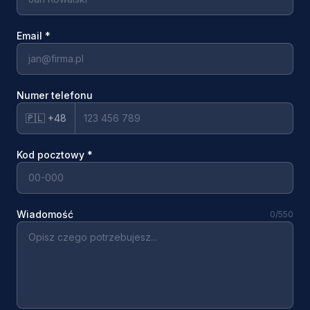
Email
*
Numer telefonu
🇵🇱 +48
Kod pocztowy
*
Wiadomość
0
/550