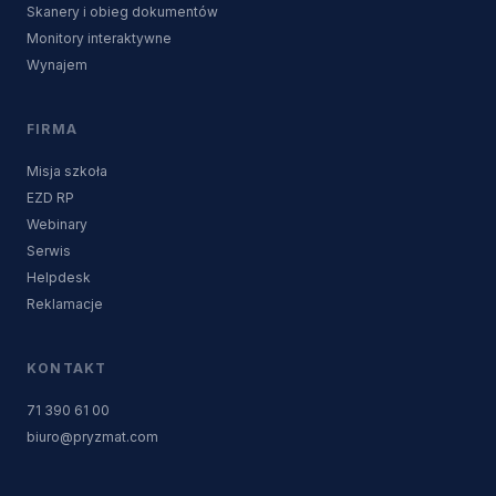
Skanery i obieg dokumentów
Monitory interaktywne
Wynajem
FIRMA
Misja szkoła
EZD RP
Webinary
Serwis
Helpdesk
Reklamacje
KONTAKT
71 390 61 00
biuro@pryzmat.com