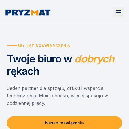
Strona główna
Tonery i tusze
38+ LAT DOŚWIADCZENIA
Urządzenia
Wynajem
Drukarki i urządzenia wielofunkcyjne
Twoje biuro
w
dobrych
EZD RP
Etykiety i identyfikacja
Wynajem drukarek
Misja szkoła
Skanery i obieg dokumentów
Wynajem urządzeń biurowych
rękach
Monitory interaktywne
Asystent druku
Serwis
Niszczarki dokumentów
Sklep
O nas
Jeden partner dla sprzętu, druku i wsparcia
technicznego. Mniej chaosu, więcej spokoju w
Kontakt
PL
/
EN
codziennej pracy.
Nasze rozwiązania