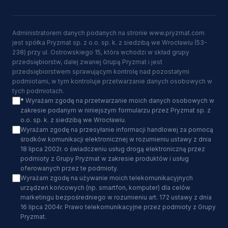
Administratorem danych podanych na stronie www.pryzmat.com
jest spółka Pryzmat sp. z o.o. sp. k. z siedzibą we Wrocławiu (53-
238) przy ul. Ostrowskiego 15, która wchodzi w skład grupy
przedsiębiorstw, dalej zwanej Grupą Pryzmat i jest
przedsiębiorstwem sprawującym kontrolę nad pozostałymi
podmiotami, w tym kontroluje przetwarzanie danych osobowych w
tych podmiotach.
*
Wyrażam zgodę na przetwarzanie moich danych osobowych w
zakresie podanym w niniejszym formularzu przez Pryzmat sp. z
o.o. sp. k. z siedzibą we Wrocławiu.
Wyrażam zgodę na przesyłanie informacji handlowej za pomocą
środków komunikacji elektronicznej w rozumieniu ustawy z dnia
18 lipca 2002r. o świadczeniu usług drogą elektroniczną przez
podmioty z Grupy Pryzmat w zakresie produktów i usług
oferowanych przez te podmioty.
Wyrażam zgodę na używanie moich telekomunikacyjnych
urządzeń końcowych (np. smartfon, komputer) dla celów
marketingu bezpośredniego w rozumieniu art. 172 ustawy z dnia
16 lipca 2004r. Prawo telekomunikacyjne przez podmioty z Grupy
Pryzmat.