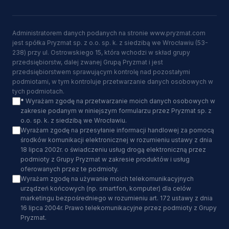
Administratorem danych podanych na stronie www.pryzmat.com
jest spółka Pryzmat sp. z o.o. sp. k. z siedzibą we Wrocławiu (53-
238) przy ul. Ostrowskiego 15, która wchodzi w skład grupy
przedsiębiorstw, dalej zwanej Grupą Pryzmat i jest
przedsiębiorstwem sprawującym kontrolę nad pozostałymi
podmiotami, w tym kontroluje przetwarzanie danych osobowych w
tych podmiotach.
*
Wyrażam zgodę na przetwarzanie moich danych osobowych w
zakresie podanym w niniejszym formularzu przez Pryzmat sp. z
o.o. sp. k. z siedzibą we Wrocławiu.
Wyrażam zgodę na przesyłanie informacji handlowej za pomocą
środków komunikacji elektronicznej w rozumieniu ustawy z dnia
18 lipca 2002r. o świadczeniu usług drogą elektroniczną przez
podmioty z Grupy Pryzmat w zakresie produktów i usług
oferowanych przez te podmioty.
Wyrażam zgodę na używanie moich telekomunikacyjnych
urządzeń końcowych (np. smartfon, komputer) dla celów
marketingu bezpośredniego w rozumieniu art. 172 ustawy z dnia
16 lipca 2004r. Prawo telekomunikacyjne przez podmioty z Grupy
Pryzmat.