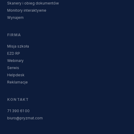
Skanery i obieg dokumentów
Monitory interaktywne
Wynajem
FIRMA
Misja szkoła
EZD RP
Webinary
Serwis
Helpdesk
Reklamacje
KONTAKT
71 390 61 00
biuro@pryzmat.com