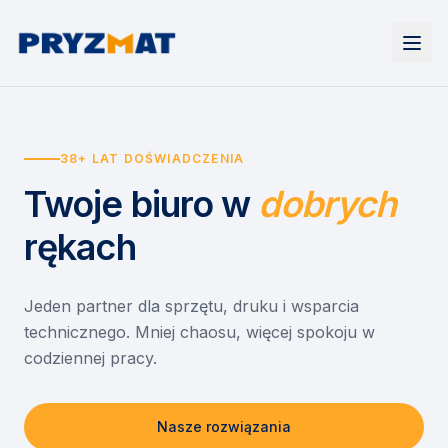
Strona główna
Tonery i tusze
38+ LAT DOŚWIADCZENIA
Urządzenia
Wynajem
Drukarki i urządzenia wielofunkcyjne
Twoje biuro
w
dobrych
EZD RP
Etykiety i identyfikacja
Wynajem drukarek
Misja szkoła
Skanery i obieg dokumentów
Wynajem urządzeń biurowych
rękach
Monitory interaktywne
Asystent druku
Serwis
Niszczarki dokumentów
Sklep
O nas
Jeden partner dla sprzętu, druku i wsparcia
technicznego. Mniej chaosu, więcej spokoju w
Kontakt
PL
/
EN
codziennej pracy.
Nasze rozwiązania