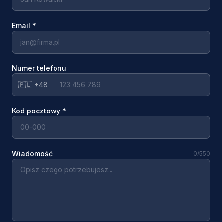
Email
*
Numer telefonu
🇵🇱 +48
Kod pocztowy
*
Wiadomość
0
/550