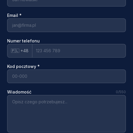
Email
*
Numer telefonu
🇵🇱 +48
Kod pocztowy
*
Wiadomość
0
/550