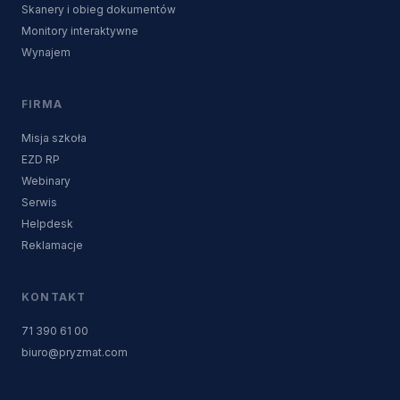
Skanery i obieg dokumentów
Monitory interaktywne
Wynajem
FIRMA
Misja szkoła
EZD RP
Webinary
Serwis
Helpdesk
Reklamacje
KONTAKT
71 390 61 00
biuro@pryzmat.com