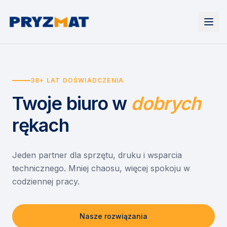
Strona główna
Tonery i tusze
38+ LAT DOŚWIADCZENIA
Urządzenia
Wynajem
Drukarki i urządzenia wielofunkcyjne
Twoje biuro
w
dobrych
EZD RP
Etykiety i identyfikacja
Wynajem drukarek
Misja szkoła
Skanery i obieg dokumentów
Wynajem urządzeń biurowych
rękach
Monitory interaktywne
Asystent druku
Serwis
Niszczarki dokumentów
Sklep
O nas
Jeden partner dla sprzętu, druku i wsparcia
technicznego. Mniej chaosu, więcej spokoju w
Kontakt
PL
/
EN
codziennej pracy.
Nasze rozwiązania