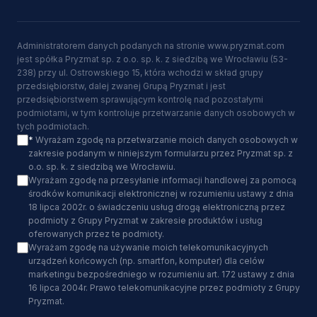
Administratorem danych podanych na stronie www.pryzmat.com
jest spółka Pryzmat sp. z o.o. sp. k. z siedzibą we Wrocławiu (53-
238) przy ul. Ostrowskiego 15, która wchodzi w skład grupy
przedsiębiorstw, dalej zwanej Grupą Pryzmat i jest
przedsiębiorstwem sprawującym kontrolę nad pozostałymi
podmiotami, w tym kontroluje przetwarzanie danych osobowych w
tych podmiotach.
*
Wyrażam zgodę na przetwarzanie moich danych osobowych w
zakresie podanym w niniejszym formularzu przez Pryzmat sp. z
o.o. sp. k. z siedzibą we Wrocławiu.
Wyrażam zgodę na przesyłanie informacji handlowej za pomocą
środków komunikacji elektronicznej w rozumieniu ustawy z dnia
18 lipca 2002r. o świadczeniu usług drogą elektroniczną przez
podmioty z Grupy Pryzmat w zakresie produktów i usług
oferowanych przez te podmioty.
Wyrażam zgodę na używanie moich telekomunikacyjnych
urządzeń końcowych (np. smartfon, komputer) dla celów
marketingu bezpośredniego w rozumieniu art. 172 ustawy z dnia
16 lipca 2004r. Prawo telekomunikacyjne przez podmioty z Grupy
Pryzmat.