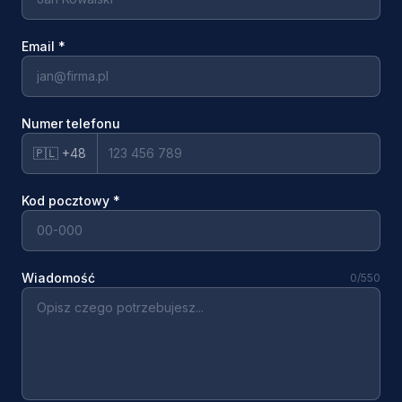
Email
*
Numer telefonu
🇵🇱 +48
Kod pocztowy
*
Wiadomość
0
/550