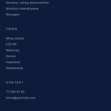
Skanery i obieg dokumentów
Monitory interaktywne
Wynajem
FIRMA
Misja szkoła
EZD RP
Webinary
Serwis
Helpdesk
Reklamacje
KONTAKT
71 390 61 00
biuro@pryzmat.com