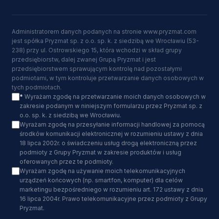
Administratorem danych podanych na stronie www.pryzmat.com
jest spółka Pryzmat sp. z o.o. sp. k. z siedzibą we Wrocławiu (53-
238) przy ul. Ostrowskiego 15, która wchodzi w skład grupy
przedsiębiorstw, dalej zwanej Grupą Pryzmat i jest
przedsiębiorstwem sprawującym kontrolę nad pozostałymi
podmiotami, w tym kontroluje przetwarzanie danych osobowych w
tych podmiotach.
*
Wyrażam zgodę na przetwarzanie moich danych osobowych w
zakresie podanym w niniejszym formularzu przez Pryzmat sp. z
o.o. sp. k. z siedzibą we Wrocławiu.
Wyrażam zgodę na przesyłanie informacji handlowej za pomocą
środków komunikacji elektronicznej w rozumieniu ustawy z dnia
18 lipca 2002r. o świadczeniu usług drogą elektroniczną przez
podmioty z Grupy Pryzmat w zakresie produktów i usług
oferowanych przez te podmioty.
Wyrażam zgodę na używanie moich telekomunikacyjnych
urządzeń końcowych (np. smartfon, komputer) dla celów
marketingu bezpośredniego w rozumieniu art. 172 ustawy z dnia
16 lipca 2004r. Prawo telekomunikacyjne przez podmioty z Grupy
Pryzmat.