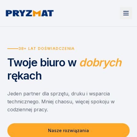
Strona główna
Tonery i tusze
38+ LAT DOŚWIADCZENIA
Urządzenia
Wynajem
Drukarki i urządzenia wielofunkcyjne
Twoje biuro
w
dobrych
EZD RP
Etykiety i identyfikacja
Wynajem drukarek
Misja szkoła
Skanery i obieg dokumentów
Wynajem urządzeń biurowych
rękach
Monitory interaktywne
Asystent druku
Serwis
Niszczarki dokumentów
Sklep
O nas
Jeden partner dla sprzętu, druku i wsparcia
technicznego. Mniej chaosu, więcej spokoju w
Kontakt
PL
/
EN
codziennej pracy.
Nasze rozwiązania