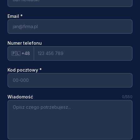
Email
*
Numer telefonu
🇵🇱 +48
Kod pocztowy
*
Wiadomość
0
/550