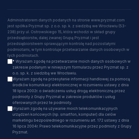
Administratorem danych podanych na stronie www.pryzmat.com
jest spółka Pryzmat sp. z o.o. sp. k. z siedzibą we Wrocławiu (53-
238) przy ul. Ostrowskiego 15, która wchodzi w skład grupy
przedsiębiorstw, dalej zwanej Grupą Pryzmat i jest
przedsiębiorstwem sprawującym kontrolę nad pozostałymi
podmiotami, w tym kontroluje przetwarzanie danych osobowych w
tych podmiotach.
*
Wyrażam zgodę na przetwarzanie moich danych osobowych w
zakresie podanym w niniejszym formularzu przez Pryzmat sp. z
o.o. sp. k. z siedzibą we Wrocławiu.
Wyrażam zgodę na przesyłanie informacji handlowej za pomocą
środków komunikacji elektronicznej w rozumieniu ustawy z dnia
18 lipca 2002r. o świadczeniu usług drogą elektroniczną przez
podmioty z Grupy Pryzmat w zakresie produktów i usług
oferowanych przez te podmioty.
Wyrażam zgodę na używanie moich telekomunikacyjnych
urządzeń końcowych (np. smartfon, komputer) dla celów
marketingu bezpośredniego w rozumieniu art. 172 ustawy z dnia
16 lipca 2004r. Prawo telekomunikacyjne przez podmioty z Grupy
Pryzmat.