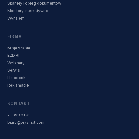
Skanery i obieg dokumentów
Monitory interaktywne
Wynajem
FIRMA
Misja szkoła
EZD RP
Webinary
Serwis
Helpdesk
Reklamacje
KONTAKT
71 390 61 00
biuro@pryzmat.com