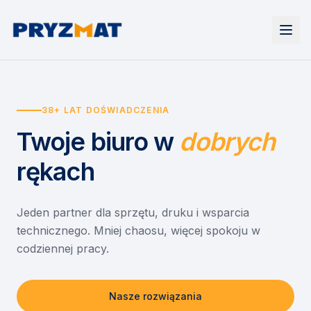
Strona główna
Tonery i tusze
38+ LAT DOŚWIADCZENIA
Urządzenia
Wynajem
Drukarki i urządzenia wielofunkcyjne
Twoje biuro
w
dobrych
EZD RP
Etykiety i identyfikacja
Wynajem drukarek
Misja szkoła
Skanery i obieg dokumentów
Wynajem urządzeń biurowych
rękach
Monitory interaktywne
Asystent druku
Serwis
Niszczarki dokumentów
Sklep
O nas
Jeden partner dla sprzętu, druku i wsparcia
technicznego. Mniej chaosu, więcej spokoju w
Kontakt
PL
/
EN
codziennej pracy.
Nasze rozwiązania