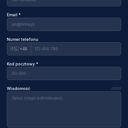
Email
*
Numer telefonu
🇵🇱 +48
Kod pocztowy
*
Wiadomość
0
/550