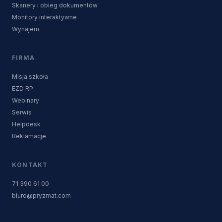
Skanery i obieg dokumentów
Monitory interaktywne
Wynajem
FIRMA
Misja szkoła
EZD RP
Webinary
Serwis
Helpdesk
Reklamacje
KONTAKT
71 390 61 00
biuro@pryzmat.com