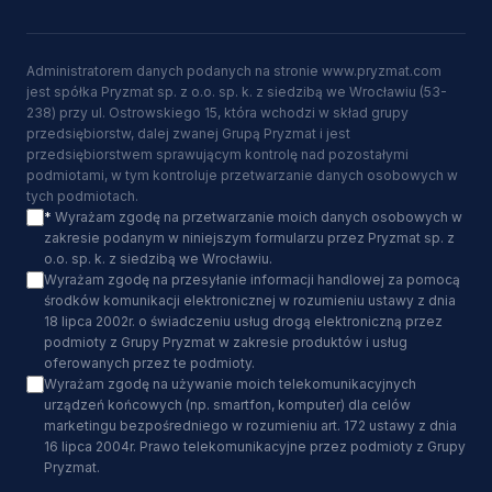
Administratorem danych podanych na stronie www.pryzmat.com
jest spółka Pryzmat sp. z o.o. sp. k. z siedzibą we Wrocławiu (53-
238) przy ul. Ostrowskiego 15, która wchodzi w skład grupy
przedsiębiorstw, dalej zwanej Grupą Pryzmat i jest
przedsiębiorstwem sprawującym kontrolę nad pozostałymi
podmiotami, w tym kontroluje przetwarzanie danych osobowych w
tych podmiotach.
*
Wyrażam zgodę na przetwarzanie moich danych osobowych w
zakresie podanym w niniejszym formularzu przez Pryzmat sp. z
o.o. sp. k. z siedzibą we Wrocławiu.
Wyrażam zgodę na przesyłanie informacji handlowej za pomocą
środków komunikacji elektronicznej w rozumieniu ustawy z dnia
18 lipca 2002r. o świadczeniu usług drogą elektroniczną przez
podmioty z Grupy Pryzmat w zakresie produktów i usług
oferowanych przez te podmioty.
Wyrażam zgodę na używanie moich telekomunikacyjnych
urządzeń końcowych (np. smartfon, komputer) dla celów
marketingu bezpośredniego w rozumieniu art. 172 ustawy z dnia
16 lipca 2004r. Prawo telekomunikacyjne przez podmioty z Grupy
Pryzmat.