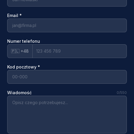
Email
*
Numer telefonu
🇵🇱 +48
Kod pocztowy
*
Wiadomość
0
/550