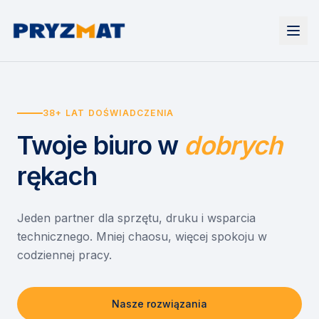
Strona główna
Tonery i tusze
38+ LAT DOŚWIADCZENIA
Urządzenia
Wynajem
Drukarki i urządzenia wielofunkcyjne
Twoje biuro
w
dobrych
EZD RP
Etykiety i identyfikacja
Wynajem drukarek
Misja szkoła
Skanery i obieg dokumentów
Wynajem urządzeń biurowych
rękach
Monitory interaktywne
Asystent druku
Serwis
Niszczarki dokumentów
Sklep
O nas
Jeden partner dla sprzętu, druku i wsparcia
technicznego. Mniej chaosu, więcej spokoju w
Kontakt
PL
/
EN
codziennej pracy.
Nasze rozwiązania