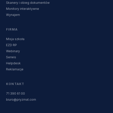
Skanery i obieg dokumentów
Monitory interaktywne
Wynajem
FIRMA
Misja szkoła
EZD RP
Webinary
Serwis
Helpdesk
Reklamacje
KONTAKT
71 390 61 00
biuro@pryzmat.com