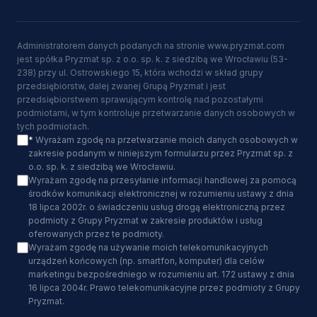
Administratorem danych podanych na stronie www.pryzmat.com
jest spółka Pryzmat sp. z o.o. sp. k. z siedzibą we Wrocławiu (53-
238) przy ul. Ostrowskiego 15, która wchodzi w skład grupy
przedsiębiorstw, dalej zwanej Grupą Pryzmat i jest
przedsiębiorstwem sprawującym kontrolę nad pozostałymi
podmiotami, w tym kontroluje przetwarzanie danych osobowych w
tych podmiotach.
*
Wyrażam zgodę na przetwarzanie moich danych osobowych w
zakresie podanym w niniejszym formularzu przez Pryzmat sp. z
o.o. sp. k. z siedzibą we Wrocławiu.
Wyrażam zgodę na przesyłanie informacji handlowej za pomocą
środków komunikacji elektronicznej w rozumieniu ustawy z dnia
18 lipca 2002r. o świadczeniu usług drogą elektroniczną przez
podmioty z Grupy Pryzmat w zakresie produktów i usług
oferowanych przez te podmioty.
Wyrażam zgodę na używanie moich telekomunikacyjnych
urządzeń końcowych (np. smartfon, komputer) dla celów
marketingu bezpośredniego w rozumieniu art. 172 ustawy z dnia
16 lipca 2004r. Prawo telekomunikacyjne przez podmioty z Grupy
Pryzmat.