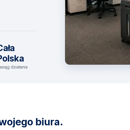
Cała
Polska
asięg działania
wojego biura.