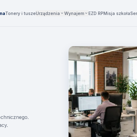
Urządzenia
Wynajem
wna
Tonery i tusze
EZD RP
Misja szkoła
Se
technicznego.
acy.