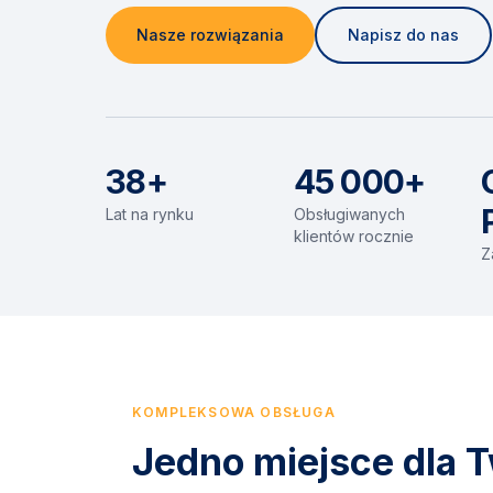
Nasze rozwiązania
Napisz do nas
38+
45 000+
Lat na rynku
Obsługiwanych
klientów rocznie
Z
KOMPLEKSOWA OBSŁUGA
Jedno miejsce dla T