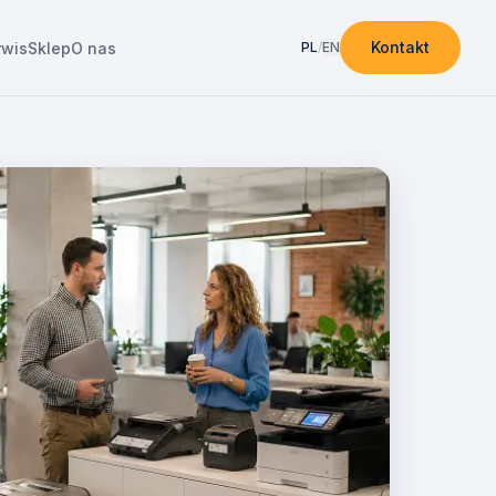
Kontakt
rwis
Sklep
O nas
PL
/
EN