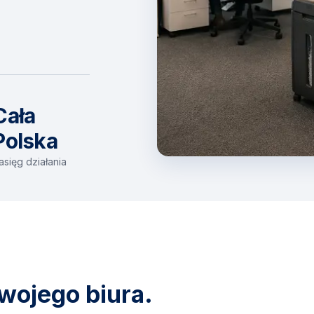
Cała
Polska
asięg działania
wojego biura.