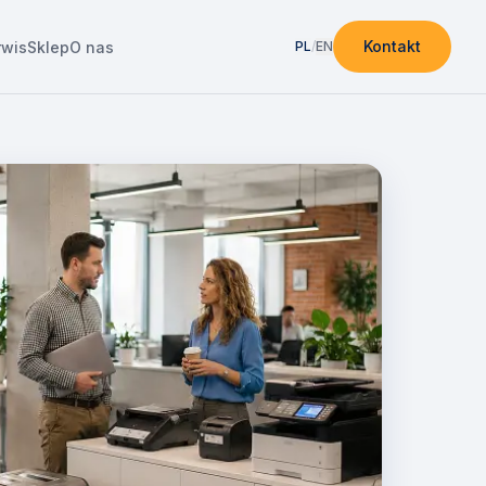
Kontakt
rwis
Sklep
O nas
PL
/
EN