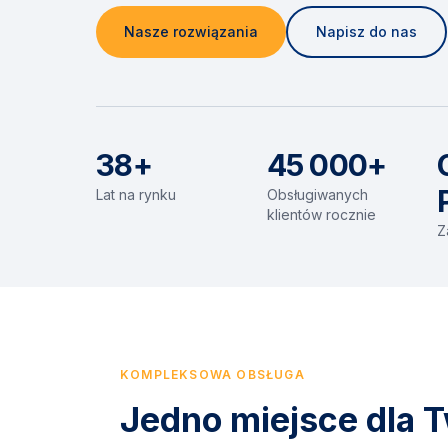
Nasze rozwiązania
Napisz do nas
38+
45 000+
Lat na rynku
Obsługiwanych
klientów rocznie
Z
KOMPLEKSOWA OBSŁUGA
Jedno miejsce dla T