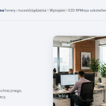
Urządzenia
Wynajem
wna
Tonery i tusze
EZD RP
Misja szkoła
Se
technicznego.
acy.