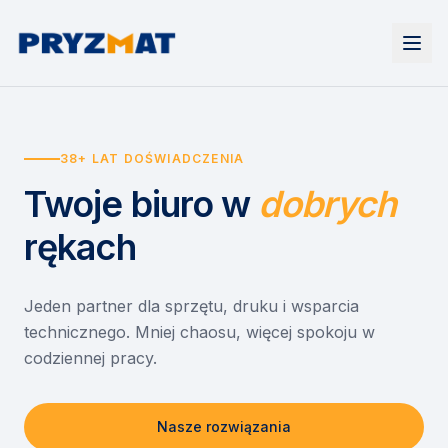
Strona główna
Tonery i tusze
38+ LAT DOŚWIADCZENIA
Urządzenia
Wynajem
Drukarki i urządzenia wielofunkcyjne
Twoje biuro
w
dobrych
EZD RP
Etykiety i identyfikacja
Wynajem drukarek
Misja szkoła
Skanery i obieg dokumentów
Wynajem urządzeń biurowych
rękach
Monitory interaktywne
Asystent druku
Serwis
Niszczarki dokumentów
Sklep
O nas
Jeden partner dla sprzętu, druku i wsparcia
technicznego. Mniej chaosu, więcej spokoju w
Kontakt
PL
/
EN
codziennej pracy.
Nasze rozwiązania