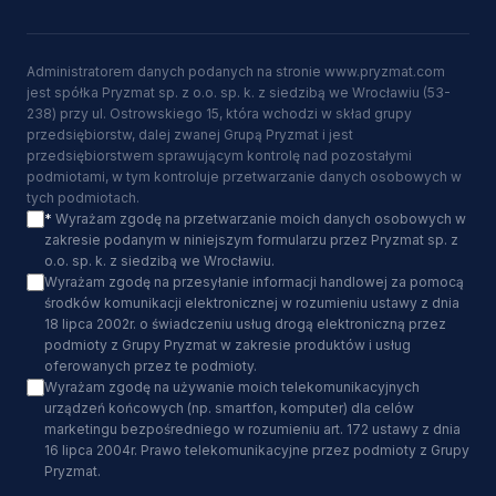
Administratorem danych podanych na stronie www.pryzmat.com
jest spółka Pryzmat sp. z o.o. sp. k. z siedzibą we Wrocławiu (53-
238) przy ul. Ostrowskiego 15, która wchodzi w skład grupy
przedsiębiorstw, dalej zwanej Grupą Pryzmat i jest
przedsiębiorstwem sprawującym kontrolę nad pozostałymi
podmiotami, w tym kontroluje przetwarzanie danych osobowych w
tych podmiotach.
*
Wyrażam zgodę na przetwarzanie moich danych osobowych w
zakresie podanym w niniejszym formularzu przez Pryzmat sp. z
o.o. sp. k. z siedzibą we Wrocławiu.
Wyrażam zgodę na przesyłanie informacji handlowej za pomocą
środków komunikacji elektronicznej w rozumieniu ustawy z dnia
18 lipca 2002r. o świadczeniu usług drogą elektroniczną przez
podmioty z Grupy Pryzmat w zakresie produktów i usług
oferowanych przez te podmioty.
Wyrażam zgodę na używanie moich telekomunikacyjnych
urządzeń końcowych (np. smartfon, komputer) dla celów
marketingu bezpośredniego w rozumieniu art. 172 ustawy z dnia
16 lipca 2004r. Prawo telekomunikacyjne przez podmioty z Grupy
Pryzmat.