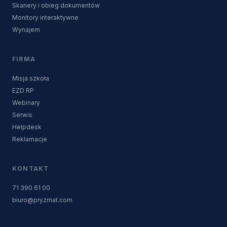
Skanery i obieg dokumentów
Monitory interaktywne
Wynajem
FIRMA
Misja szkoła
EZD RP
Webinary
Serwis
Helpdesk
Reklamacje
KONTAKT
71 390 61 00
biuro@pryzmat.com