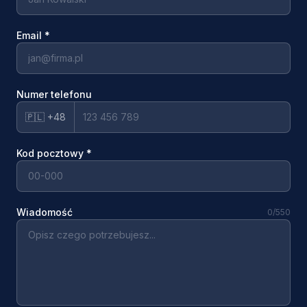
Email
*
Numer telefonu
🇵🇱 +48
Kod pocztowy
*
Wiadomość
0
/550