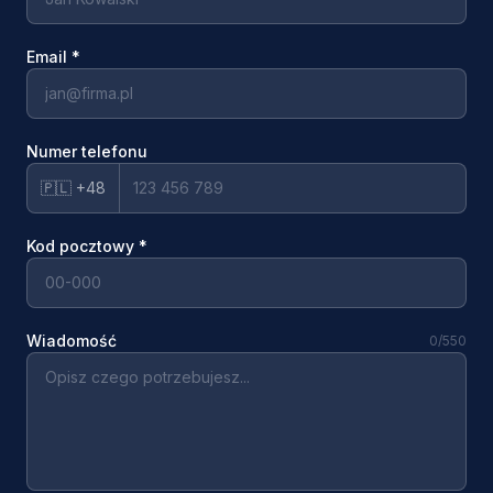
Email
*
Numer telefonu
🇵🇱 +48
Kod pocztowy
*
Wiadomość
0
/550