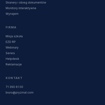
Skanery i obieg dokumentów
Monitory interaktywne
Wynajem
FIRMA
Misja szkoła
EZD RP
Webinary
Serwis
Helpdesk
Reklamacje
KONTAKT
71 390 61 00
biuro@pryzmat.com