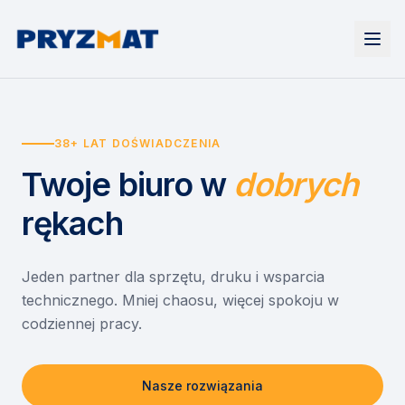
Strona główna
Tonery i tusze
38+ LAT DOŚWIADCZENIA
Urządzenia
Wynajem
Drukarki i urządzenia wielofunkcyjne
Twoje biuro
w
dobrych
EZD RP
Etykiety i identyfikacja
Wynajem drukarek
Misja szkoła
Skanery i obieg dokumentów
Wynajem urządzeń biurowych
rękach
Monitory interaktywne
Asystent druku
Serwis
Niszczarki dokumentów
Sklep
O nas
Jeden partner dla sprzętu, druku i wsparcia
technicznego. Mniej chaosu, więcej spokoju w
Kontakt
PL
/
EN
codziennej pracy.
Nasze rozwiązania