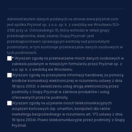
Administratorem danych podanych na stronie www.pryzmat.com
jest spółka Pryzmat sp. z o.o. sp. k. z siedzibą we Wrocławiu (53-
238) przy ul. Ostrowskiego 15, która wchodzi w skład grupy
przedsiębiorstw, dalej zwanej Grupą Pryzmat i jest
przedsiębiorstwem sprawującym kontrolę nad pozostałymi
podmiotami, w tym kontroluje przetwarzanie danych osobowych w
tych podmiotach.
*
Wyrażam zgodę na przetwarzanie moich danych osobowych w
zakresie podanym w niniejszym formularzu przez Pryzmat sp. z
o.o. sp. k. z siedzibą we Wrocławiu.
Wyrażam zgodę na przesyłanie informacji handlowej za pomocą
środków komunikacji elektronicznej w rozumieniu ustawy z dnia
18 lipca 2002r. o świadczeniu usług drogą elektroniczną przez
podmioty z Grupy Pryzmat w zakresie produktów i usług
oferowanych przez te podmioty.
Wyrażam zgodę na używanie moich telekomunikacyjnych
urządzeń końcowych (np. smartfon, komputer) dla celów
marketingu bezpośredniego w rozumieniu art. 172 ustawy z dnia
16 lipca 2004r. Prawo telekomunikacyjne przez podmioty z Grupy
Pryzmat.