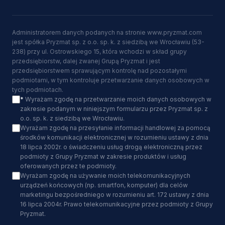
Administratorem danych podanych na stronie www.pryzmat.com
jest spółka Pryzmat sp. z o.o. sp. k. z siedzibą we Wrocławiu (53-
238) przy ul. Ostrowskiego 15, która wchodzi w skład grupy
przedsiębiorstw, dalej zwanej Grupą Pryzmat i jest
przedsiębiorstwem sprawującym kontrolę nad pozostałymi
podmiotami, w tym kontroluje przetwarzanie danych osobowych w
tych podmiotach.
*
Wyrażam zgodę na przetwarzanie moich danych osobowych w
zakresie podanym w niniejszym formularzu przez Pryzmat sp. z
o.o. sp. k. z siedzibą we Wrocławiu.
Wyrażam zgodę na przesyłanie informacji handlowej za pomocą
środków komunikacji elektronicznej w rozumieniu ustawy z dnia
18 lipca 2002r. o świadczeniu usług drogą elektroniczną przez
podmioty z Grupy Pryzmat w zakresie produktów i usług
oferowanych przez te podmioty.
Wyrażam zgodę na używanie moich telekomunikacyjnych
urządzeń końcowych (np. smartfon, komputer) dla celów
marketingu bezpośredniego w rozumieniu art. 172 ustawy z dnia
16 lipca 2004r. Prawo telekomunikacyjne przez podmioty z Grupy
Pryzmat.