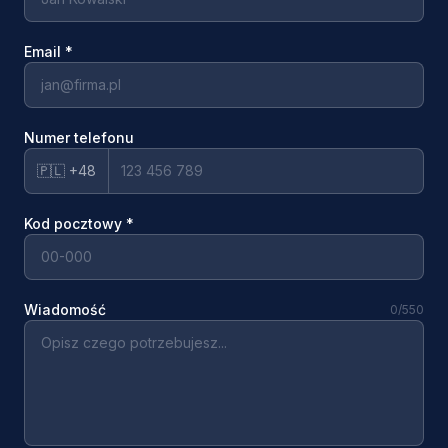
Email
*
Numer telefonu
🇵🇱 +48
Kod pocztowy
*
Wiadomość
0
/550