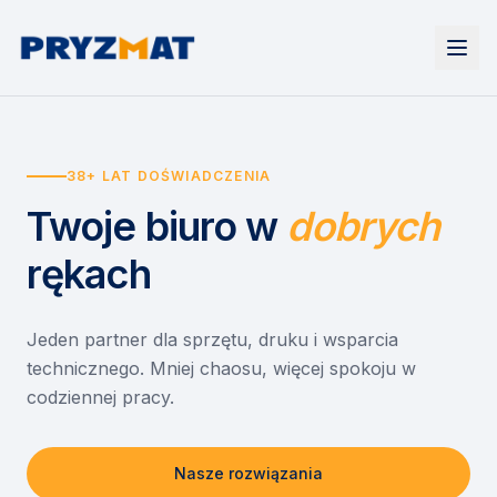
Strona główna
Tonery i tusze
38+ LAT DOŚWIADCZENIA
Urządzenia
Wynajem
Drukarki i urządzenia wielofunkcyjne
Twoje biuro
w
dobrych
EZD RP
Etykiety i identyfikacja
Wynajem drukarek
Misja szkoła
Skanery i obieg dokumentów
Wynajem urządzeń biurowych
rękach
Monitory interaktywne
Asystent druku
Serwis
Niszczarki dokumentów
Sklep
O nas
Jeden partner dla sprzętu, druku i wsparcia
technicznego. Mniej chaosu, więcej spokoju w
Kontakt
PL
/
EN
codziennej pracy.
Nasze rozwiązania