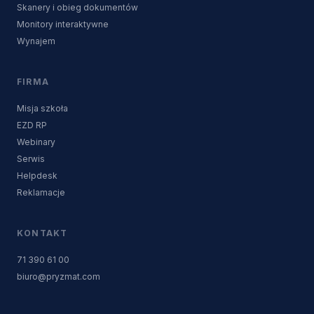
Skanery i obieg dokumentów
Monitory interaktywne
Wynajem
FIRMA
Misja szkoła
EZD RP
Webinary
Serwis
Helpdesk
Reklamacje
KONTAKT
71 390 61 00
biuro@pryzmat.com