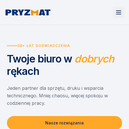
Strona główna
Tonery i tusze
38+ LAT DOŚWIADCZENIA
Urządzenia
Wynajem
Drukarki i urządzenia wielofunkcyjne
Twoje biuro
w
dobrych
EZD RP
Etykiety i identyfikacja
Wynajem drukarek
Misja szkoła
Skanery i obieg dokumentów
Wynajem urządzeń biurowych
rękach
Monitory interaktywne
Asystent druku
Serwis
Niszczarki dokumentów
Sklep
O nas
Jeden partner dla sprzętu, druku i wsparcia
technicznego. Mniej chaosu, więcej spokoju w
Kontakt
PL
/
EN
codziennej pracy.
Nasze rozwiązania