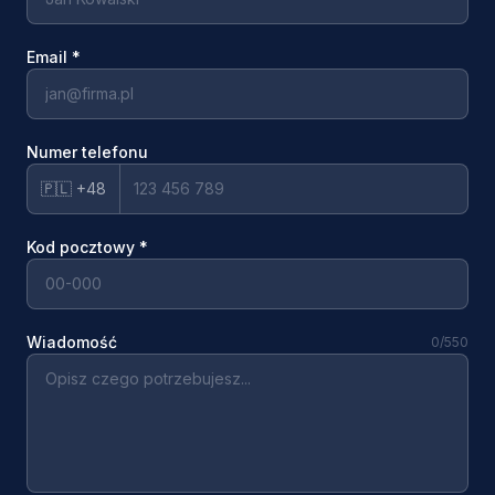
Email
*
Numer telefonu
🇵🇱 +48
Kod pocztowy
*
Wiadomość
0
/550