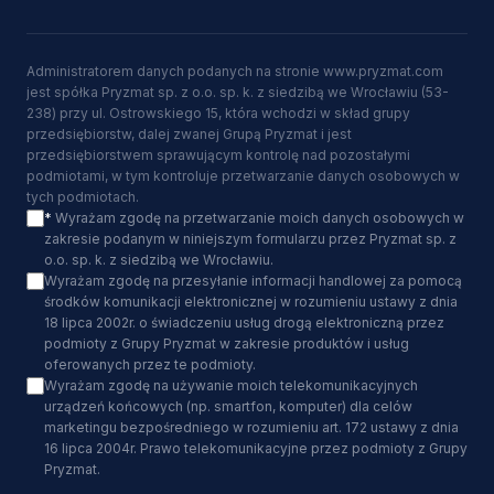
Administratorem danych podanych na stronie www.pryzmat.com
jest spółka Pryzmat sp. z o.o. sp. k. z siedzibą we Wrocławiu (53-
238) przy ul. Ostrowskiego 15, która wchodzi w skład grupy
przedsiębiorstw, dalej zwanej Grupą Pryzmat i jest
przedsiębiorstwem sprawującym kontrolę nad pozostałymi
podmiotami, w tym kontroluje przetwarzanie danych osobowych w
tych podmiotach.
*
Wyrażam zgodę na przetwarzanie moich danych osobowych w
zakresie podanym w niniejszym formularzu przez Pryzmat sp. z
o.o. sp. k. z siedzibą we Wrocławiu.
Wyrażam zgodę na przesyłanie informacji handlowej za pomocą
środków komunikacji elektronicznej w rozumieniu ustawy z dnia
18 lipca 2002r. o świadczeniu usług drogą elektroniczną przez
podmioty z Grupy Pryzmat w zakresie produktów i usług
oferowanych przez te podmioty.
Wyrażam zgodę na używanie moich telekomunikacyjnych
urządzeń końcowych (np. smartfon, komputer) dla celów
marketingu bezpośredniego w rozumieniu art. 172 ustawy z dnia
16 lipca 2004r. Prawo telekomunikacyjne przez podmioty z Grupy
Pryzmat.