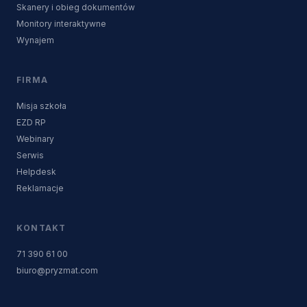
Skanery i obieg dokumentów
Monitory interaktywne
Wynajem
FIRMA
Misja szkoła
EZD RP
Webinary
Serwis
Helpdesk
Reklamacje
KONTAKT
71 390 61 00
biuro@pryzmat.com