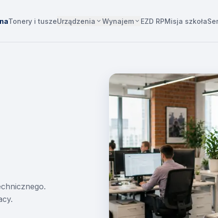
Urządzenia
Wynajem
wna
Tonery i tusze
EZD RP
Misja szkoła
Se
technicznego.
acy.