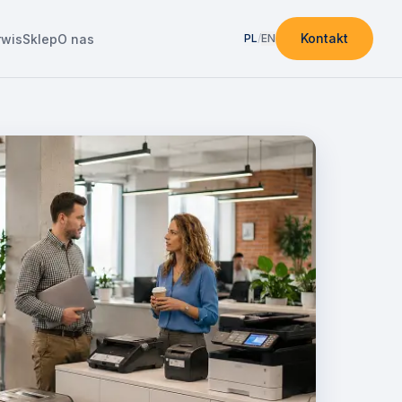
Kontakt
rwis
Sklep
O nas
PL
/
EN