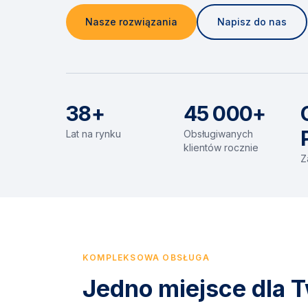
Nasze rozwiązania
Napisz do nas
38+
45 000+
Lat na rynku
Obsługiwanych
klientów rocznie
Z
KOMPLEKSOWA OBSŁUGA
Jedno miejsce dla T