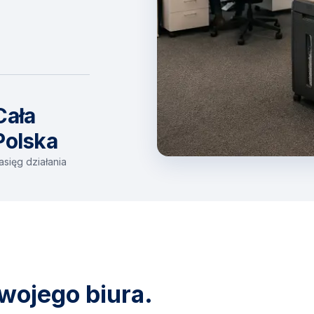
Cała
Polska
asięg działania
wojego biura.