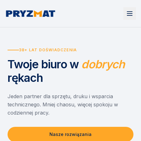
Strona główna
Tonery i tusze
38+ LAT DOŚWIADCZENIA
Urządzenia
Wynajem
Drukarki i urządzenia wielofunkcyjne
Twoje biuro
w
dobrych
EZD RP
Etykiety i identyfikacja
Wynajem drukarek
Misja szkoła
Skanery i obieg dokumentów
Wynajem urządzeń biurowych
rękach
Monitory interaktywne
Asystent druku
Serwis
Niszczarki dokumentów
Sklep
O nas
Jeden partner dla sprzętu, druku i wsparcia
technicznego. Mniej chaosu, więcej spokoju w
Kontakt
PL
/
EN
codziennej pracy.
Nasze rozwiązania