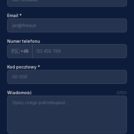
Email
*
Numer telefonu
🇵🇱 +48
Kod pocztowy
*
Wiadomość
0
/550