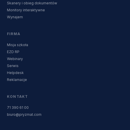
Skanery i obieg dokumentów
Monitory interaktywne
Wynajem
FIRMA
Misja szkoła
EZD RP
Webinary
Serwis
Helpdesk
Reklamacje
KONTAKT
71 390 61 00
biuro@pryzmat.com