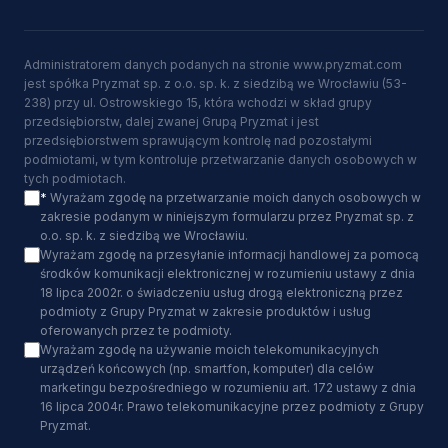
Administratorem danych podanych na stronie www.pryzmat.com
jest spółka Pryzmat sp. z o.o. sp. k. z siedzibą we Wrocławiu (53-
238) przy ul. Ostrowskiego 15, która wchodzi w skład grupy
przedsiębiorstw, dalej zwanej Grupą Pryzmat i jest
przedsiębiorstwem sprawującym kontrolę nad pozostałymi
podmiotami, w tym kontroluje przetwarzanie danych osobowych w
tych podmiotach.
*
Wyrażam zgodę na przetwarzanie moich danych osobowych w
zakresie podanym w niniejszym formularzu przez Pryzmat sp. z
o.o. sp. k. z siedzibą we Wrocławiu.
Wyrażam zgodę na przesyłanie informacji handlowej za pomocą
środków komunikacji elektronicznej w rozumieniu ustawy z dnia
18 lipca 2002r. o świadczeniu usług drogą elektroniczną przez
podmioty z Grupy Pryzmat w zakresie produktów i usług
oferowanych przez te podmioty.
Wyrażam zgodę na używanie moich telekomunikacyjnych
urządzeń końcowych (np. smartfon, komputer) dla celów
marketingu bezpośredniego w rozumieniu art. 172 ustawy z dnia
16 lipca 2004r. Prawo telekomunikacyjne przez podmioty z Grupy
Pryzmat.