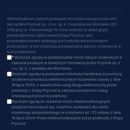
Administratorem danych podanych na stronie www.pryzmat.com
jest spółka Pryzmat sp. z o.o. sp. k. z siedzibą we Wrocławiu (53-
238) przy ul. Ostrowskiego 15, która wchodzi w skład grupy
przedsiębiorstw, dalej zwanej Grupą Pryzmat i jest
przedsiębiorstwem sprawującym kontrolę nad pozostałymi
podmiotami, w tym kontroluje przetwarzanie danych osobowych w
tych podmiotach.
*
Wyrażam zgodę na przetwarzanie moich danych osobowych w
zakresie podanym w niniejszym formularzu przez Pryzmat sp. z
o.o. sp. k. z siedzibą we Wrocławiu.
Wyrażam zgodę na przesyłanie informacji handlowej za pomocą
środków komunikacji elektronicznej w rozumieniu ustawy z dnia
18 lipca 2002r. o świadczeniu usług drogą elektroniczną przez
podmioty z Grupy Pryzmat w zakresie produktów i usług
oferowanych przez te podmioty.
Wyrażam zgodę na używanie moich telekomunikacyjnych
urządzeń końcowych (np. smartfon, komputer) dla celów
marketingu bezpośredniego w rozumieniu art. 172 ustawy z dnia
16 lipca 2004r. Prawo telekomunikacyjne przez podmioty z Grupy
Pryzmat.