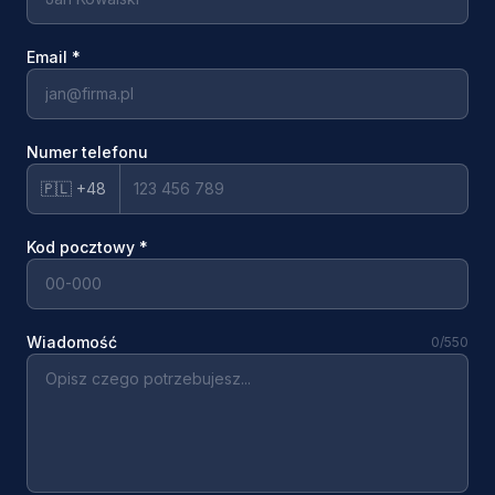
Email
*
Numer telefonu
🇵🇱 +48
Kod pocztowy
*
Wiadomość
0
/550