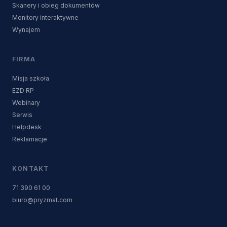
Skanery i obieg dokumentów
Monitory interaktywne
Wynajem
FIRMA
Misja szkoła
EZD RP
Webinary
Serwis
Helpdesk
Reklamacje
KONTAKT
71 390 61 00
biuro@pryzmat.com