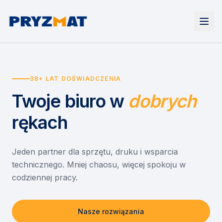
Strona główna
Tonery i tusze
38+ LAT DOŚWIADCZENIA
Urządzenia
Wynajem
Drukarki i urządzenia wielofunkcyjne
Twoje biuro
w
dobrych
EZD RP
Etykiety i identyfikacja
Wynajem drukarek
Misja szkoła
Skanery i obieg dokumentów
Wynajem urządzeń biurowych
rękach
Monitory interaktywne
Asystent druku
Serwis
Niszczarki dokumentów
Sklep
O nas
Jeden partner dla sprzętu, druku i wsparcia
technicznego. Mniej chaosu, więcej spokoju w
Kontakt
PL
/
EN
codziennej pracy.
Nasze rozwiązania