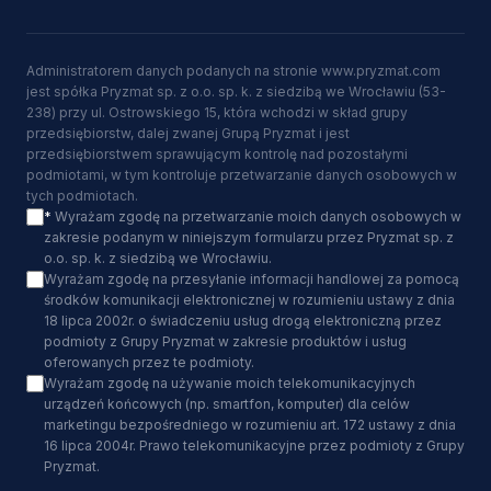
Administratorem danych podanych na stronie www.pryzmat.com
jest spółka Pryzmat sp. z o.o. sp. k. z siedzibą we Wrocławiu (53-
238) przy ul. Ostrowskiego 15, która wchodzi w skład grupy
przedsiębiorstw, dalej zwanej Grupą Pryzmat i jest
przedsiębiorstwem sprawującym kontrolę nad pozostałymi
podmiotami, w tym kontroluje przetwarzanie danych osobowych w
tych podmiotach.
*
Wyrażam zgodę na przetwarzanie moich danych osobowych w
zakresie podanym w niniejszym formularzu przez Pryzmat sp. z
o.o. sp. k. z siedzibą we Wrocławiu.
Wyrażam zgodę na przesyłanie informacji handlowej za pomocą
środków komunikacji elektronicznej w rozumieniu ustawy z dnia
18 lipca 2002r. o świadczeniu usług drogą elektroniczną przez
podmioty z Grupy Pryzmat w zakresie produktów i usług
oferowanych przez te podmioty.
Wyrażam zgodę na używanie moich telekomunikacyjnych
urządzeń końcowych (np. smartfon, komputer) dla celów
marketingu bezpośredniego w rozumieniu art. 172 ustawy z dnia
16 lipca 2004r. Prawo telekomunikacyjne przez podmioty z Grupy
Pryzmat.