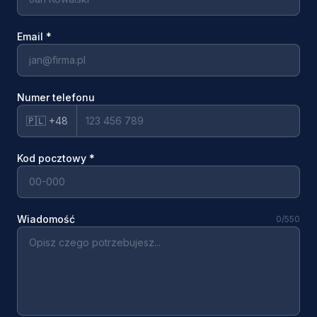
Email
*
Numer telefonu
🇵🇱 +48
Kod pocztowy
*
Wiadomość
0
/550