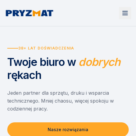
Strona główna
Tonery i tusze
38+ LAT DOŚWIADCZENIA
Urządzenia
Wynajem
Drukarki i urządzenia wielofunkcyjne
Twoje biuro
w
dobrych
EZD RP
Etykiety i identyfikacja
Wynajem drukarek
Misja szkoła
Skanery i obieg dokumentów
Wynajem urządzeń biurowych
rękach
Monitory interaktywne
Asystent druku
Serwis
Niszczarki dokumentów
Sklep
O nas
Jeden partner dla sprzętu, druku i wsparcia
technicznego. Mniej chaosu, więcej spokoju w
Kontakt
PL
/
EN
codziennej pracy.
Nasze rozwiązania