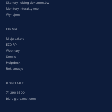
Skanery i obieg dokumentów
Monitory interaktywne
Wynajem
FIRMA
Misja szkoła
EZD RP
Webinary
Serwis
Helpdesk
Reklamacje
KONTAKT
71 390 61 00
biuro@pryzmat.com