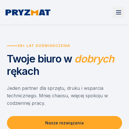
Strona główna
Tonery i tusze
38+ LAT DOŚWIADCZENIA
Urządzenia
Wynajem
Drukarki i urządzenia wielofunkcyjne
Twoje biuro
w
dobrych
EZD RP
Etykiety i identyfikacja
Wynajem drukarek
Misja szkoła
Skanery i obieg dokumentów
Wynajem urządzeń biurowych
rękach
Monitory interaktywne
Asystent druku
Serwis
Niszczarki dokumentów
Sklep
O nas
Jeden partner dla sprzętu, druku i wsparcia
technicznego. Mniej chaosu, więcej spokoju w
Kontakt
PL
/
EN
codziennej pracy.
Nasze rozwiązania