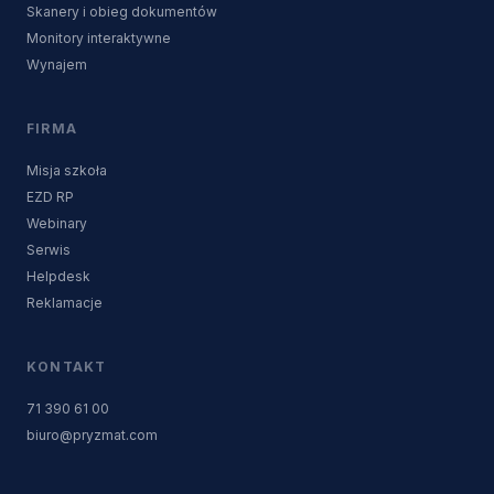
Skanery i obieg dokumentów
Monitory interaktywne
Wynajem
FIRMA
Misja szkoła
EZD RP
Webinary
Serwis
Helpdesk
Reklamacje
KONTAKT
71 390 61 00
biuro@pryzmat.com