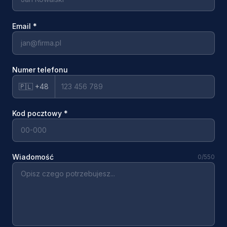
Email
*
Numer telefonu
🇵🇱 +48
Kod pocztowy
*
Wiadomość
0
/550