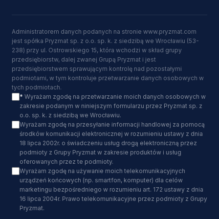
Administratorem danych podanych na stronie www.pryzmat.com
jest spółka Pryzmat sp. z o.o. sp. k. z siedzibą we Wrocławiu (53-
238) przy ul. Ostrowskiego 15, która wchodzi w skład grupy
przedsiębiorstw, dalej zwanej Grupą Pryzmat i jest
przedsiębiorstwem sprawującym kontrolę nad pozostałymi
podmiotami, w tym kontroluje przetwarzanie danych osobowych w
tych podmiotach.
*
Wyrażam zgodę na przetwarzanie moich danych osobowych w
zakresie podanym w niniejszym formularzu przez Pryzmat sp. z
o.o. sp. k. z siedzibą we Wrocławiu.
Wyrażam zgodę na przesyłanie informacji handlowej za pomocą
środków komunikacji elektronicznej w rozumieniu ustawy z dnia
18 lipca 2002r. o świadczeniu usług drogą elektroniczną przez
podmioty z Grupy Pryzmat w zakresie produktów i usług
oferowanych przez te podmioty.
Wyrażam zgodę na używanie moich telekomunikacyjnych
urządzeń końcowych (np. smartfon, komputer) dla celów
marketingu bezpośredniego w rozumieniu art. 172 ustawy z dnia
16 lipca 2004r. Prawo telekomunikacyjne przez podmioty z Grupy
Pryzmat.