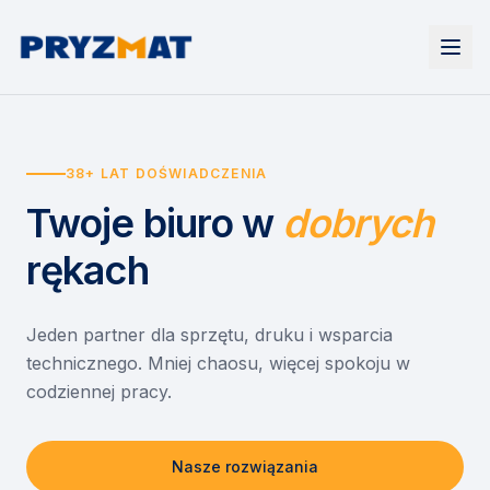
Strona główna
Tonery i tusze
38+ LAT DOŚWIADCZENIA
Urządzenia
Wynajem
Drukarki i urządzenia wielofunkcyjne
Twoje biuro
w
dobrych
EZD RP
Etykiety i identyfikacja
Wynajem drukarek
Misja szkoła
Skanery i obieg dokumentów
Wynajem urządzeń biurowych
rękach
Monitory interaktywne
Asystent druku
Serwis
Niszczarki dokumentów
Sklep
O nas
Jeden partner dla sprzętu, druku i wsparcia
technicznego. Mniej chaosu, więcej spokoju w
Kontakt
PL
/
EN
codziennej pracy.
Nasze rozwiązania