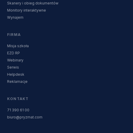
Skanery i obieg dokumentów
Monitory interaktywne
Wynajem
FIRMA
Misja szkoła
EZD RP
Webinary
Serwis
Helpdesk
Reklamacje
KONTAKT
71 390 61 00
biuro@pryzmat.com