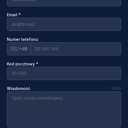
Email
*
Numer telefonu
🇵🇱 +48
Kod pocztowy
*
Wiadomość
0
/550