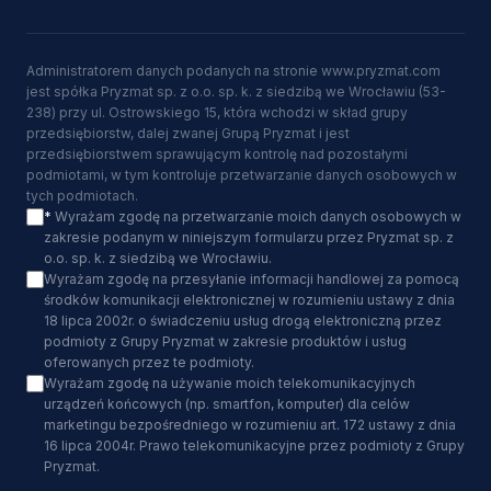
Administratorem danych podanych na stronie www.pryzmat.com
jest spółka Pryzmat sp. z o.o. sp. k. z siedzibą we Wrocławiu (53-
238) przy ul. Ostrowskiego 15, która wchodzi w skład grupy
przedsiębiorstw, dalej zwanej Grupą Pryzmat i jest
przedsiębiorstwem sprawującym kontrolę nad pozostałymi
podmiotami, w tym kontroluje przetwarzanie danych osobowych w
tych podmiotach.
*
Wyrażam zgodę na przetwarzanie moich danych osobowych w
zakresie podanym w niniejszym formularzu przez Pryzmat sp. z
o.o. sp. k. z siedzibą we Wrocławiu.
Wyrażam zgodę na przesyłanie informacji handlowej za pomocą
środków komunikacji elektronicznej w rozumieniu ustawy z dnia
18 lipca 2002r. o świadczeniu usług drogą elektroniczną przez
podmioty z Grupy Pryzmat w zakresie produktów i usług
oferowanych przez te podmioty.
Wyrażam zgodę na używanie moich telekomunikacyjnych
urządzeń końcowych (np. smartfon, komputer) dla celów
marketingu bezpośredniego w rozumieniu art. 172 ustawy z dnia
16 lipca 2004r. Prawo telekomunikacyjne przez podmioty z Grupy
Pryzmat.