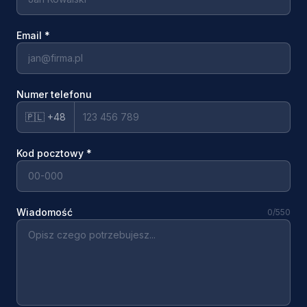
Email
*
Numer telefonu
🇵🇱 +48
Kod pocztowy
*
Wiadomość
0
/550