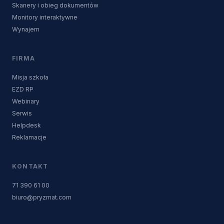
Skanery i obieg dokumentów
Monitory interaktywne
Wynajem
FIRMA
Misja szkoła
EZD RP
Webinary
Serwis
Helpdesk
Reklamacje
KONTAKT
71 390 61 00
biuro@pryzmat.com