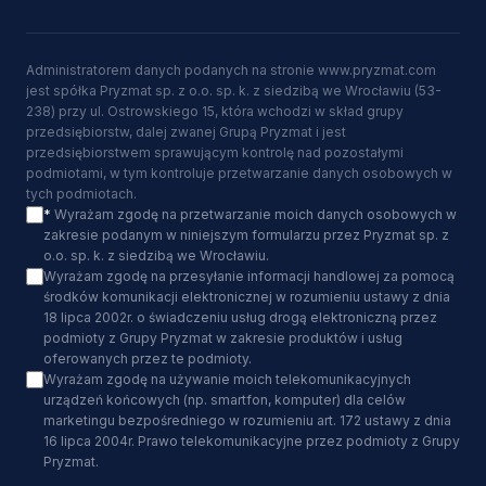
Administratorem danych podanych na stronie www.pryzmat.com
jest spółka Pryzmat sp. z o.o. sp. k. z siedzibą we Wrocławiu (53-
238) przy ul. Ostrowskiego 15, która wchodzi w skład grupy
przedsiębiorstw, dalej zwanej Grupą Pryzmat i jest
przedsiębiorstwem sprawującym kontrolę nad pozostałymi
podmiotami, w tym kontroluje przetwarzanie danych osobowych w
tych podmiotach.
*
Wyrażam zgodę na przetwarzanie moich danych osobowych w
zakresie podanym w niniejszym formularzu przez Pryzmat sp. z
o.o. sp. k. z siedzibą we Wrocławiu.
Wyrażam zgodę na przesyłanie informacji handlowej za pomocą
środków komunikacji elektronicznej w rozumieniu ustawy z dnia
18 lipca 2002r. o świadczeniu usług drogą elektroniczną przez
podmioty z Grupy Pryzmat w zakresie produktów i usług
oferowanych przez te podmioty.
Wyrażam zgodę na używanie moich telekomunikacyjnych
urządzeń końcowych (np. smartfon, komputer) dla celów
marketingu bezpośredniego w rozumieniu art. 172 ustawy z dnia
16 lipca 2004r. Prawo telekomunikacyjne przez podmioty z Grupy
Pryzmat.