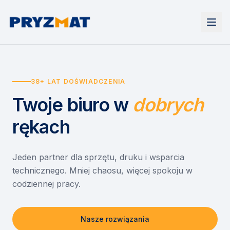
Strona główna
Tonery i tusze
38+ LAT DOŚWIADCZENIA
Urządzenia
Wynajem
Drukarki i urządzenia wielofunkcyjne
Twoje biuro
w
dobrych
EZD RP
Etykiety i identyfikacja
Wynajem drukarek
Misja szkoła
Skanery i obieg dokumentów
Wynajem urządzeń biurowych
rękach
Monitory interaktywne
Asystent druku
Serwis
Niszczarki dokumentów
Sklep
O nas
Jeden partner dla sprzętu, druku i wsparcia
technicznego. Mniej chaosu, więcej spokoju w
Kontakt
PL
/
EN
codziennej pracy.
Nasze rozwiązania