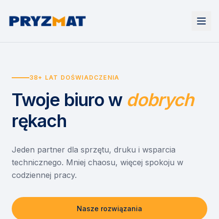
Strona główna
Tonery i tusze
38+ LAT DOŚWIADCZENIA
Urządzenia
Wynajem
Drukarki i urządzenia wielofunkcyjne
Twoje biuro
w
dobrych
EZD RP
Etykiety i identyfikacja
Wynajem drukarek
Misja szkoła
Skanery i obieg dokumentów
Wynajem urządzeń biurowych
rękach
Monitory interaktywne
Asystent druku
Serwis
Niszczarki dokumentów
Sklep
O nas
Jeden partner dla sprzętu, druku i wsparcia
technicznego. Mniej chaosu, więcej spokoju w
Kontakt
PL
/
EN
codziennej pracy.
Nasze rozwiązania