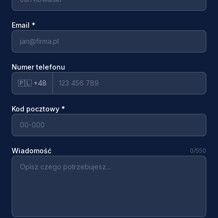
Email
*
Numer telefonu
🇵🇱 +48
Kod pocztowy
*
Wiadomość
0
/550