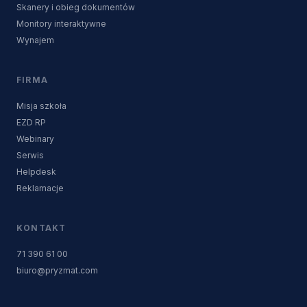
Skanery i obieg dokumentów
Monitory interaktywne
Wynajem
FIRMA
Misja szkoła
EZD RP
Webinary
Serwis
Helpdesk
Reklamacje
KONTAKT
71 390 61 00
biuro@pryzmat.com