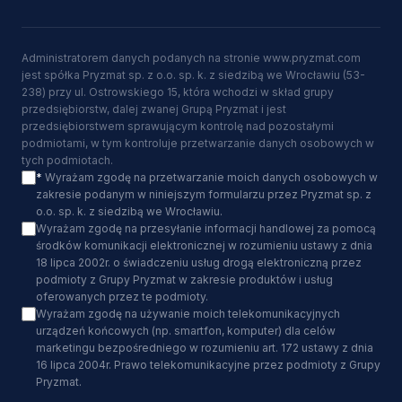
Administratorem danych podanych na stronie www.pryzmat.com
jest spółka Pryzmat sp. z o.o. sp. k. z siedzibą we Wrocławiu (53-
238) przy ul. Ostrowskiego 15, która wchodzi w skład grupy
przedsiębiorstw, dalej zwanej Grupą Pryzmat i jest
przedsiębiorstwem sprawującym kontrolę nad pozostałymi
podmiotami, w tym kontroluje przetwarzanie danych osobowych w
tych podmiotach.
*
Wyrażam zgodę na przetwarzanie moich danych osobowych w
zakresie podanym w niniejszym formularzu przez Pryzmat sp. z
o.o. sp. k. z siedzibą we Wrocławiu.
Wyrażam zgodę na przesyłanie informacji handlowej za pomocą
środków komunikacji elektronicznej w rozumieniu ustawy z dnia
18 lipca 2002r. o świadczeniu usług drogą elektroniczną przez
podmioty z Grupy Pryzmat w zakresie produktów i usług
oferowanych przez te podmioty.
Wyrażam zgodę na używanie moich telekomunikacyjnych
urządzeń końcowych (np. smartfon, komputer) dla celów
marketingu bezpośredniego w rozumieniu art. 172 ustawy z dnia
16 lipca 2004r. Prawo telekomunikacyjne przez podmioty z Grupy
Pryzmat.