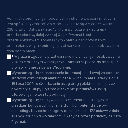
Administratorem danych podanych na stronie www.pryzmat.com
jest spółka Pryzmat sp. z o.o. sp. k. z siedzibą we Wrocławiu (53-
238) przy ul. Ostrowskiego 15, która wchodzi w skład grupy
przedsiębiorstw, dalej zwanej Grupą Pryzmat i jest
przedsiębiorstwem sprawującym kontrolę nad pozostałymi
podmiotami, w tym kontroluje przetwarzanie danych osobowych w
tych podmiotach.
*
Wyrażam zgodę na przetwarzanie moich danych osobowych w
zakresie podanym w niniejszym formularzu przez Pryzmat sp. z
o.o. sp. k. z siedzibą we Wrocławiu.
Wyrażam zgodę na przesyłanie informacji handlowej za pomocą
środków komunikacji elektronicznej w rozumieniu ustawy z dnia
18 lipca 2002r. o świadczeniu usług drogą elektroniczną przez
podmioty z Grupy Pryzmat w zakresie produktów i usług
oferowanych przez te podmioty.
Wyrażam zgodę na używanie moich telekomunikacyjnych
urządzeń końcowych (np. smartfon, komputer) dla celów
marketingu bezpośredniego w rozumieniu art. 172 ustawy z dnia
16 lipca 2004r. Prawo telekomunikacyjne przez podmioty z Grupy
Pryzmat.