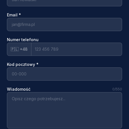
Email
*
Numer telefonu
🇵🇱 +48
Kod pocztowy
*
Wiadomość
0
/550