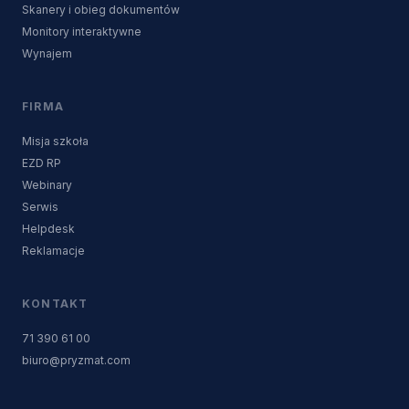
Skanery i obieg dokumentów
Monitory interaktywne
Wynajem
FIRMA
Misja szkoła
EZD RP
Webinary
Serwis
Helpdesk
Reklamacje
KONTAKT
71 390 61 00
biuro@pryzmat.com