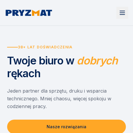
Strona główna
Tonery i tusze
38+ LAT DOŚWIADCZENIA
Urządzenia
Wynajem
Drukarki i urządzenia wielofunkcyjne
Twoje biuro
w
dobrych
EZD RP
Etykiety i identyfikacja
Wynajem drukarek
Misja szkoła
Skanery i obieg dokumentów
Wynajem urządzeń biurowych
rękach
Monitory interaktywne
Asystent druku
Serwis
Niszczarki dokumentów
Sklep
O nas
Jeden partner dla sprzętu, druku i wsparcia
technicznego. Mniej chaosu, więcej spokoju w
Kontakt
PL
/
EN
codziennej pracy.
Nasze rozwiązania