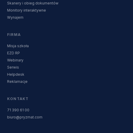
Skanery i obieg dokumentów
Monitory interaktywne
Wynajem
FIRMA
Misja szkoła
EZD RP
Webinary
Serwis
Helpdesk
Reklamacje
KONTAKT
71 390 61 00
biuro@pryzmat.com