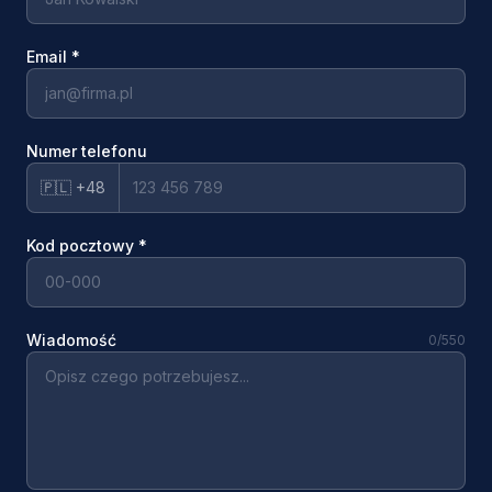
Email
*
Numer telefonu
🇵🇱 +48
Kod pocztowy
*
Wiadomość
0
/550