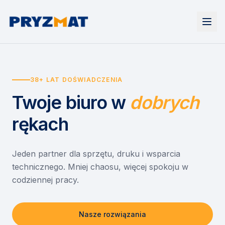
Strona główna
Tonery i tusze
38+ LAT DOŚWIADCZENIA
Urządzenia
Wynajem
Drukarki i urządzenia wielofunkcyjne
Twoje biuro
w
dobrych
EZD RP
Etykiety i identyfikacja
Wynajem drukarek
Misja szkoła
Skanery i obieg dokumentów
Wynajem urządzeń biurowych
rękach
Monitory interaktywne
Asystent druku
Serwis
Niszczarki dokumentów
Sklep
O nas
Jeden partner dla sprzętu, druku i wsparcia
technicznego. Mniej chaosu, więcej spokoju w
Kontakt
PL
/
EN
codziennej pracy.
Nasze rozwiązania