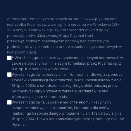
Administratorem danych podanych na stronie www.pryzmat.com
jest spółka Pryzmat sp. z o.o. sp. k. z siedzibą we Wrocławiu (53-
238) przy ul. Ostrowskiego 15, która wchodzi w skład grupy
przedsiębiorstw, dalej zwanej Grupą Pryzmat i jest
przedsiębiorstwem sprawującym kontrolę nad pozostałymi
podmiotami, w tym kontroluje przetwarzanie danych osobowych w
tych podmiotach.
*
Wyrażam zgodę na przetwarzanie moich danych osobowych w
zakresie podanym w niniejszym formularzu przez Pryzmat sp. z
o.o. sp. k. z siedzibą we Wrocławiu.
Wyrażam zgodę na przesyłanie informacji handlowej za pomocą
środków komunikacji elektronicznej w rozumieniu ustawy z dnia
18 lipca 2002r. o świadczeniu usług drogą elektroniczną przez
podmioty z Grupy Pryzmat w zakresie produktów i usług
oferowanych przez te podmioty.
Wyrażam zgodę na używanie moich telekomunikacyjnych
urządzeń końcowych (np. smartfon, komputer) dla celów
marketingu bezpośredniego w rozumieniu art. 172 ustawy z dnia
16 lipca 2004r. Prawo telekomunikacyjne przez podmioty z Grupy
Pryzmat.