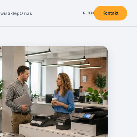
Kontakt
rwis
Sklep
O nas
PL
/
EN