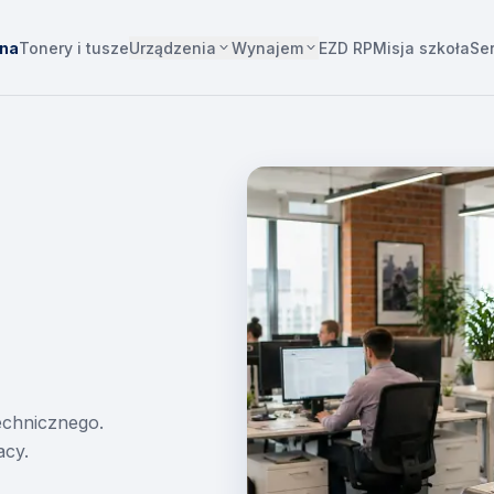
Urządzenia
Wynajem
wna
Tonery i tusze
EZD RP
Misja szkoła
Se
technicznego.
acy.