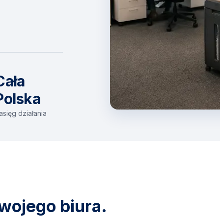
Cała
Polska
asięg działania
wojego biura.