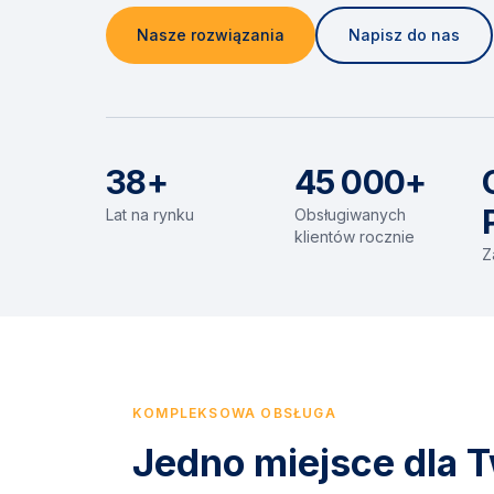
Nasze rozwiązania
Napisz do nas
38+
45 000+
Lat na rynku
Obsługiwanych
klientów rocznie
Z
KOMPLEKSOWA OBSŁUGA
Jedno miejsce dla T