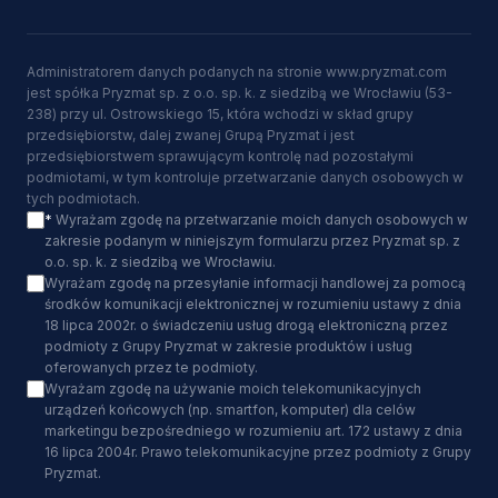
Administratorem danych podanych na stronie www.pryzmat.com
jest spółka Pryzmat sp. z o.o. sp. k. z siedzibą we Wrocławiu (53-
238) przy ul. Ostrowskiego 15, która wchodzi w skład grupy
przedsiębiorstw, dalej zwanej Grupą Pryzmat i jest
przedsiębiorstwem sprawującym kontrolę nad pozostałymi
podmiotami, w tym kontroluje przetwarzanie danych osobowych w
tych podmiotach.
*
Wyrażam zgodę na przetwarzanie moich danych osobowych w
zakresie podanym w niniejszym formularzu przez Pryzmat sp. z
o.o. sp. k. z siedzibą we Wrocławiu.
Wyrażam zgodę na przesyłanie informacji handlowej za pomocą
środków komunikacji elektronicznej w rozumieniu ustawy z dnia
18 lipca 2002r. o świadczeniu usług drogą elektroniczną przez
podmioty z Grupy Pryzmat w zakresie produktów i usług
oferowanych przez te podmioty.
Wyrażam zgodę na używanie moich telekomunikacyjnych
urządzeń końcowych (np. smartfon, komputer) dla celów
marketingu bezpośredniego w rozumieniu art. 172 ustawy z dnia
16 lipca 2004r. Prawo telekomunikacyjne przez podmioty z Grupy
Pryzmat.