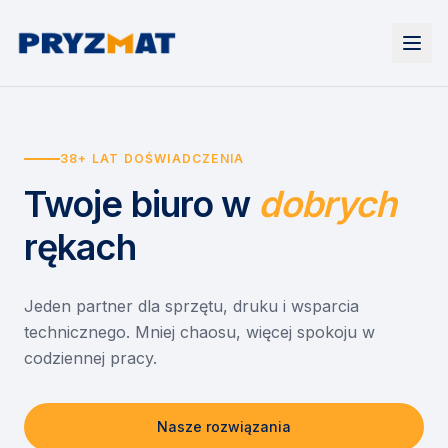
Strona główna
Tonery i tusze
38+ LAT DOŚWIADCZENIA
Urządzenia
Wynajem
Drukarki i urządzenia wielofunkcyjne
Twoje biuro
w
dobrych
EZD RP
Etykiety i identyfikacja
Wynajem drukarek
Misja szkoła
Skanery i obieg dokumentów
Wynajem urządzeń biurowych
rękach
Monitory interaktywne
Asystent druku
Serwis
Niszczarki dokumentów
Sklep
O nas
Jeden partner dla sprzętu, druku i wsparcia
technicznego. Mniej chaosu, więcej spokoju w
Kontakt
PL
/
EN
codziennej pracy.
Nasze rozwiązania