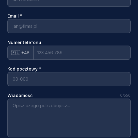
Email
*
Numer telefonu
🇵🇱 +48
Kod pocztowy
*
Wiadomość
0
/550