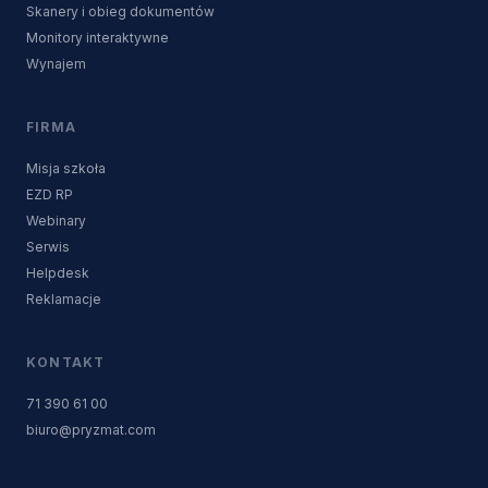
Skanery i obieg dokumentów
Monitory interaktywne
Wynajem
FIRMA
Misja szkoła
EZD RP
Webinary
Serwis
Helpdesk
Reklamacje
KONTAKT
71 390 61 00
biuro@pryzmat.com